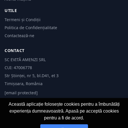
UTILE
Termeni și Condiții
Politica de Confidențialitate
Contactează-ne
CONTACT
SC EVITĂ AMENZI SRL
CUI: 47006778
Str Științei, nr 5, bl.D41, et 3
Timișoara, România
[email protected]
Această aplicație folosește cookies pentru a îmbunătăți
experiența dumneavoastră. Apasă pe acceptă cookies
pentru a fi de acord.
© 2026 Evită Amenzi. Toate drepturile rezervate. Dezvoltat de
Fast-IT.ro