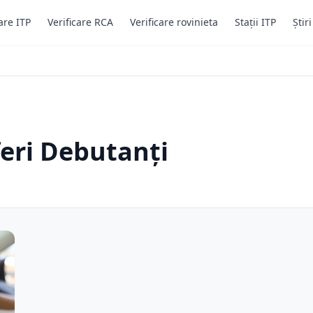
are ITP
Verificare RCA
Verificare rovinieta
Stații ITP
Știr
feri Debutanți