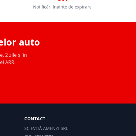
Notificări înainte de expirare
elor auto
 2 zile și în
ței ARR.
CONTACT
SC EVITĂ AMENZI SRL