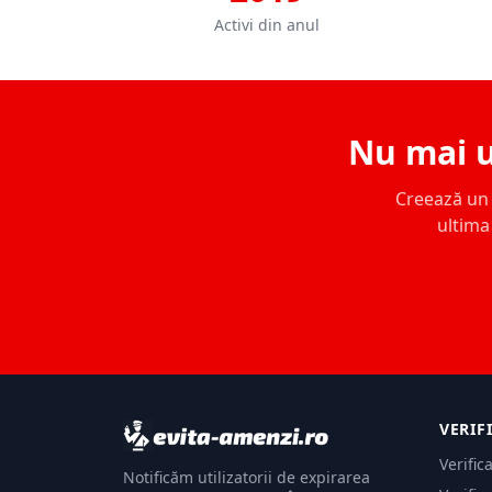
Activi din anul
Nu mai u
Creează un c
ultima 
VERIF
Verific
Notificăm utilizatorii de expirarea