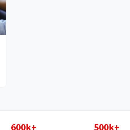
600k+
500k+