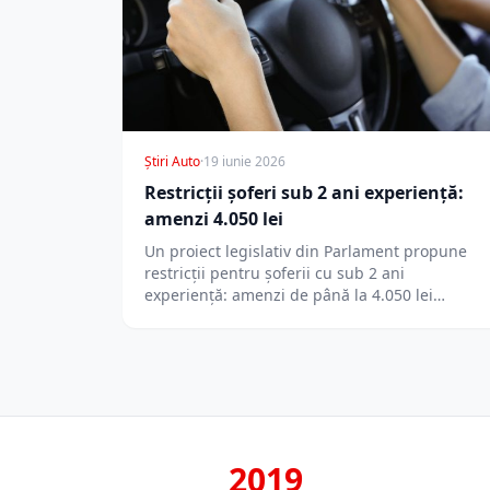
Știri Auto
·
19 iunie 2026
Restricții șoferi sub 2 ani experiență:
amenzi 4.050 lei
Un proiect legislativ din Parlament propune
restricții pentru șoferii cu sub 2 ani
experiență: amenzi de până la 4.050 lei…
2019