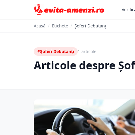
Verific
Acasă
/
Etichete
/
Șoferi Debutanți
#Șoferi Debutanți
1 articole
Articole despre Șo