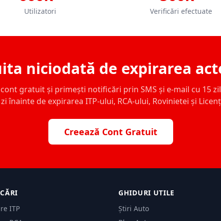
Utilizatori
Verificări efectuate
ita niciodată de expirarea act
ont gratuit și primești notificări prin SMS și e-mail cu 15 zile,
zi înainte de expirarea ITP-ului, RCA-ului, Rovinietei și Licen
Creează Cont Gratuit
ICĂRI
GHIDURI UTILE
are ITP
Știri Auto