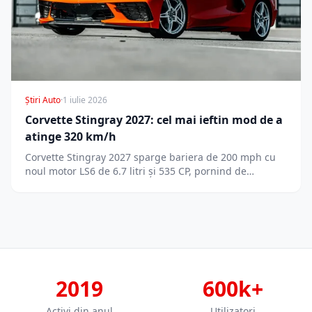
Știri Auto
·
1 iulie 2026
Corvette Stingray 2027: cel mai ieftin mod de a
atinge 320 km/h
Corvette Stingray 2027 sparge bariera de 200 mph cu
noul motor LS6 de 6.7 litri și 535 CP, pornind de…
2019
600k+
Activi din anul
Utilizatori