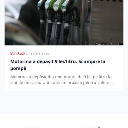
Știri Auto
·
24 aprilie 2026
Motorina a depășit 9 lei/litru. Scumpire la
pompă
Motorina a depășit din nou pragul de 9 lei pe litru la
stațiile de carburanți, o veste proastă pentru șoferii…