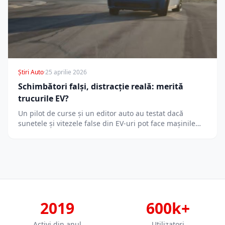
Știri Auto
·
25 aprilie 2026
Schimbători falși, distracție reală: merită
trucurile EV?
Un pilot de curse și un editor auto au testat dacă
sunetele și vitezele false din EV-uri pot face mașinile…
2019
600k+
Activi din anul
Utilizatori