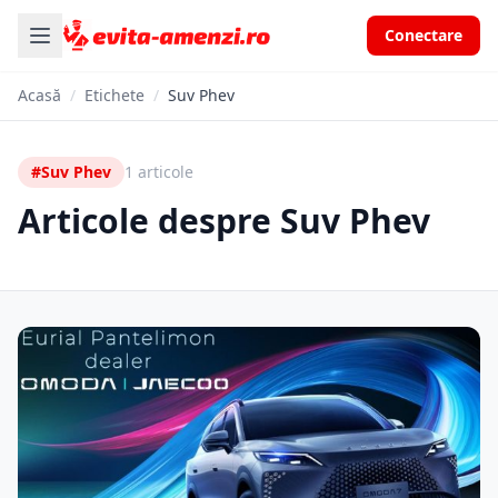
Conectare
Acasă
/
Etichete
/
Suv Phev
#Suv Phev
1 articole
Articole despre Suv Phev