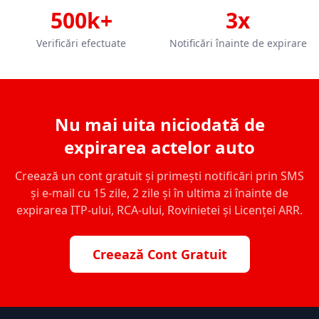
500k+
3x
Verificări efectuate
Notificări înainte de expirare
Nu mai uita niciodată de
expirarea actelor auto
Creează un cont gratuit și primești notificări prin SMS
și e-mail cu 15 zile, 2 zile și în ultima zi înainte de
expirarea ITP-ului, RCA-ului, Rovinietei și Licenței ARR.
Creează Cont Gratuit