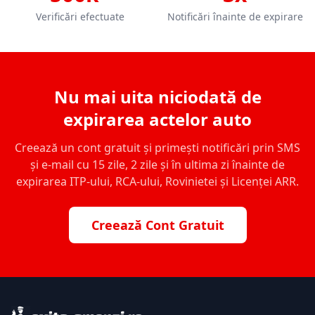
Verificări efectuate
Notificări înainte de expirare
Nu mai uita niciodată de
expirarea actelor auto
Creează un cont gratuit și primești notificări prin SMS
și e-mail cu 15 zile, 2 zile și în ultima zi înainte de
expirarea ITP-ului, RCA-ului, Rovinietei și Licenței ARR.
Creează Cont Gratuit