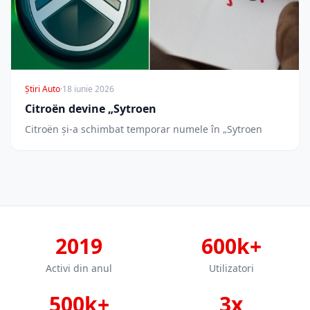
Știri Auto
·
18 iunie 2026
Citroën devine „Sytroen
Citroën și-a schimbat temporar numele în „Sytroen
2019
600k+
Activi din anul
Utilizatori
500k+
3x