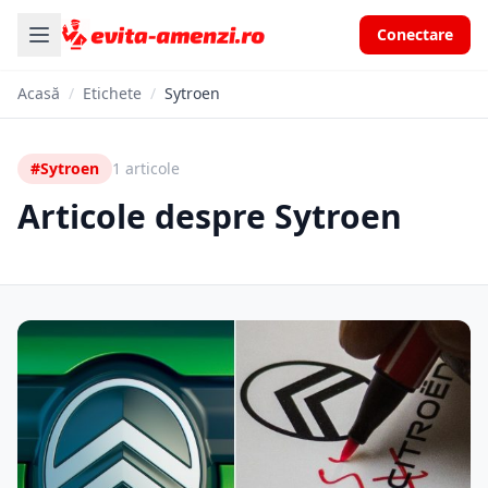
Conectare
Acasă
/
Etichete
/
Sytroen
#Sytroen
1 articole
Articole despre Sytroen