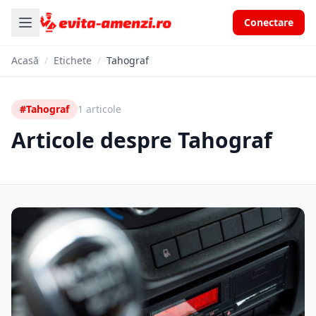
Conectare
Acasă
/
Etichete
/
Tahograf
#Tahograf
1 articole
Articole despre Tahograf