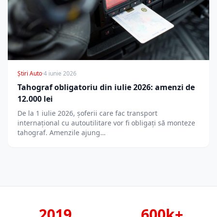
Știri Auto
·
4 iunie 2026
Tahograf obligatoriu din iulie 2026: amenzi de
12.000 lei
De la 1 iulie 2026, șoferii care fac transport
internațional cu autoutilitare vor fi obligați să monteze
tahograf. Amenzile ajung…
2019
600k+