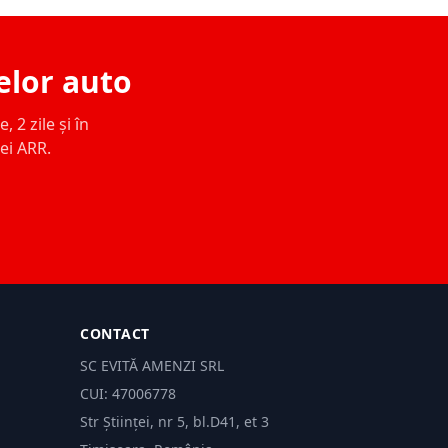
elor auto
 2 zile și în
ței ARR.
CONTACT
SC EVITĂ AMENZI SRL
CUI: 47006778
Str Științei, nr 5, bl.D41, et 3