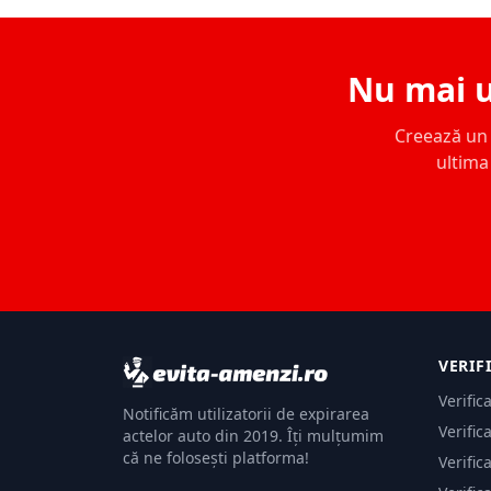
Nu mai u
Creează un c
ultima 
VERIF
Verific
Notificăm utilizatorii de expirarea
Verific
actelor auto din 2019. Îți mulțumim
că ne folosești platforma!
Verific