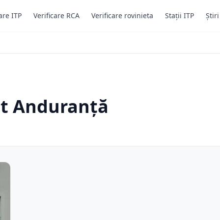
are ITP
Verificare RCA
Verificare rovinieta
Stații ITP
Știr
st Anduranță