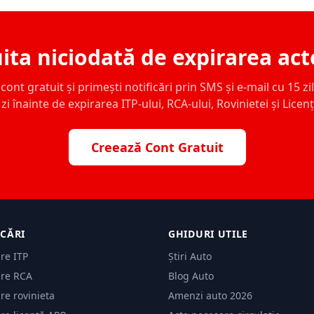
ita niciodată de expirarea act
ont gratuit și primești notificări prin SMS și e-mail cu 15 zile,
zi înainte de expirarea ITP-ului, RCA-ului, Rovinietei și Licen
Creează Cont Gratuit
ICĂRI
GHIDURI UTILE
are ITP
Știri Auto
are RCA
Blog Auto
are rovinieta
Amenzi auto 2026