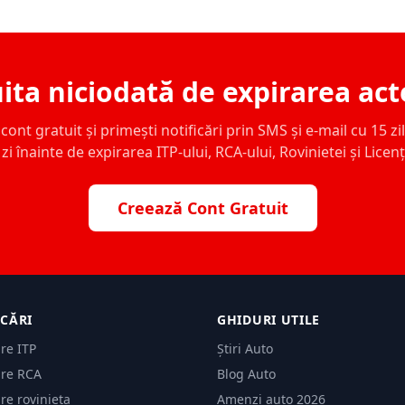
ita niciodată de expirarea act
ont gratuit și primești notificări prin SMS și e-mail cu 15 zile,
zi înainte de expirarea ITP-ului, RCA-ului, Rovinietei și Licen
Creează Cont Gratuit
ICĂRI
GHIDURI UTILE
are ITP
Știri Auto
are RCA
Blog Auto
are rovinieta
Amenzi auto 2026