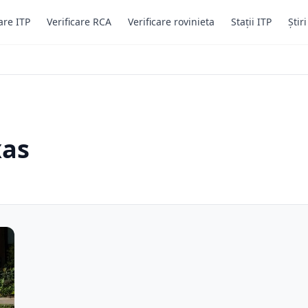
are ITP
Verificare RCA
Verificare rovinieta
Stații ITP
Știr
xas