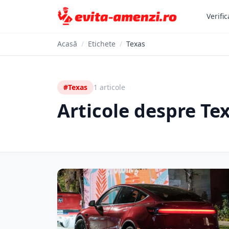
Verific
Acasă
/
Etichete
/
Texas
#Texas
1 articole
Articole despre Te