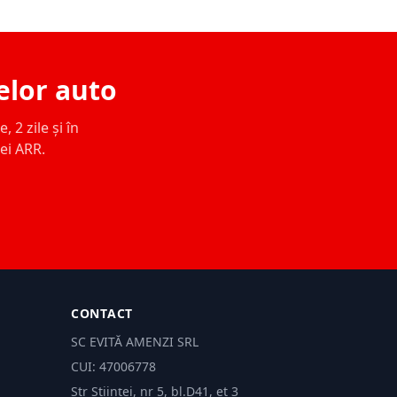
elor auto
 2 zile și în
ței ARR.
CONTACT
SC EVITĂ AMENZI SRL
CUI: 47006778
Str Științei, nr 5, bl.D41, et 3