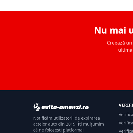
Nu mai u
Creează un c
ultima 
VERIF
Verific
Notificăm utilizatorii de expirarea
Verific
actelor auto din 2019. Îți mulțumim
că ne folosești platforma!
Verific