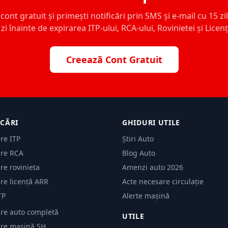
ont gratuit și primești notificări prin SMS și e-mail cu 15 zile,
zi înainte de expirarea ITP-ului, RCA-ului, Rovinietei și Licen
Creează Cont Gratuit
ICĂRI
GHIDURI UTILE
are ITP
Știri Auto
are RCA
Blog Auto
are rovinieta
Amenzi auto 2026
are licență ARR
Acte necesare circulație
TP
Alerte mașină
are auto completă
UTILE
care mașină SH