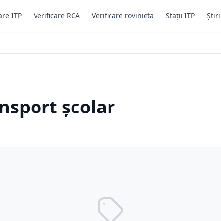
are ITP
Verificare RCA
Verificare rovinieta
Stații ITP
Știr
ansport școlar