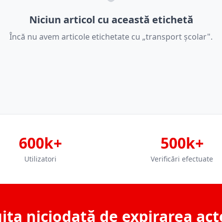
Niciun articol cu această etichetă
Încă nu avem articole etichetate cu „transport școlar".
600k+
500k+
Utilizatori
Verificări efectuate
ita niciodată de expirarea act