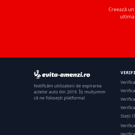
Creează un c
ultima 
VERIF
Verific
Notificăm utilizatorii de expirarea
Verific
actelor auto din 2019. Îți mulțumim
că ne folosești platforma!
Verific
Verific
Stații I
Verific
Verifi