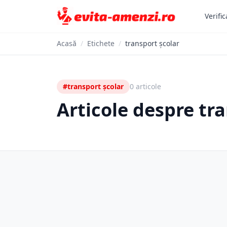
Verific
Acasă
/
Etichete
/
transport școlar
#transport școlar
0 articole
Articole despre tr