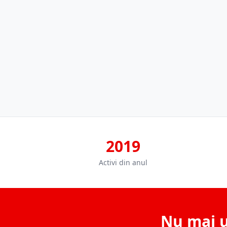
2019
Activi din anul
Nu mai u