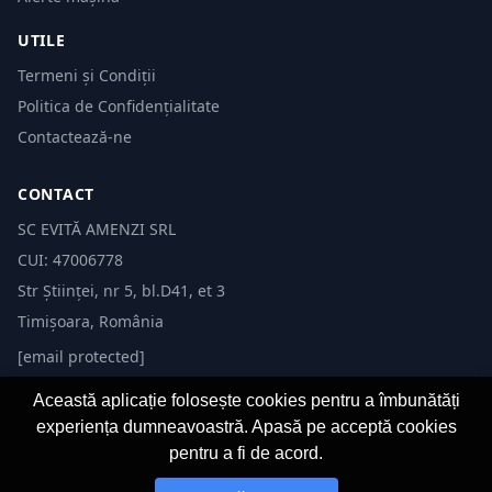
UTILE
Termeni și Condiții
Politica de Confidențialitate
Contactează-ne
CONTACT
SC EVITĂ AMENZI SRL
CUI: 47006778
Str Științei, nr 5, bl.D41, et 3
Timișoara, România
[email protected]
Această aplicație folosește cookies pentru a îmbunătăți
experiența dumneavoastră. Apasă pe acceptă cookies
pentru a fi de acord.
© 2026 Evită Amenzi. Toate drepturile rezervate. Dezvoltat de
Fast-IT.ro