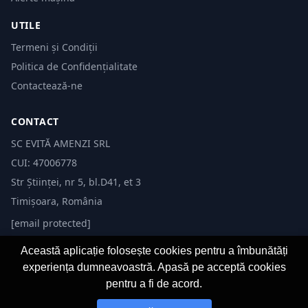
UTILE
Termeni și Condiții
Politica de Confidențialitate
Contactează-ne
CONTACT
SC EVITĂ AMENZI SRL
CUI: 47006778
Str Științei, nr 5, bl.D41, et 3
Timișoara, România
[email protected]
Această aplicație folosește cookies pentru a îmbunătăți
experiența dumneavoastră. Apasă pe acceptă cookies
pentru a fi de acord.
© 2026 Evită Amenzi. Toate drepturile rezervate. Dezvoltat de
Fast-IT.ro