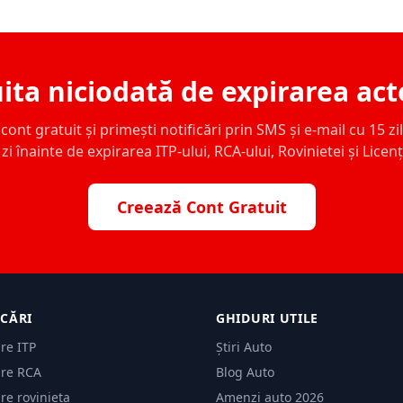
ita niciodată de expirarea act
ont gratuit și primești notificări prin SMS și e-mail cu 15 zile,
zi înainte de expirarea ITP-ului, RCA-ului, Rovinietei și Licen
Creează Cont Gratuit
ICĂRI
GHIDURI UTILE
are ITP
Știri Auto
are RCA
Blog Auto
are rovinieta
Amenzi auto 2026