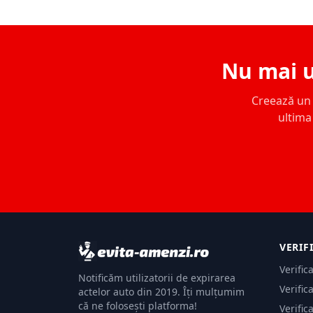
Nu mai u
Creează un c
ultima 
VERIF
Verific
Notificăm utilizatorii de expirarea
Verific
actelor auto din 2019. Îți mulțumim
că ne folosești platforma!
Verific