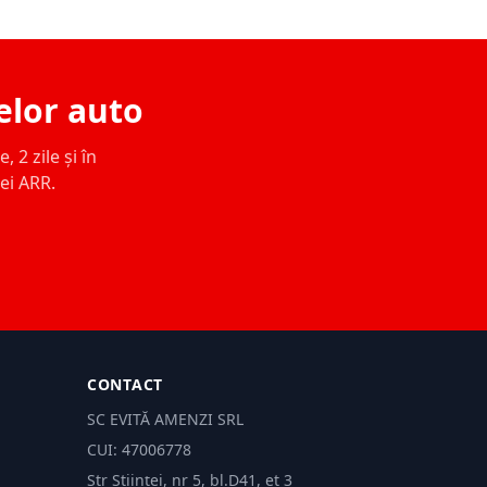
elor auto
 2 zile și în
ței ARR.
CONTACT
SC EVITĂ AMENZI SRL
CUI: 47006778
Str Științei, nr 5, bl.D41, et 3