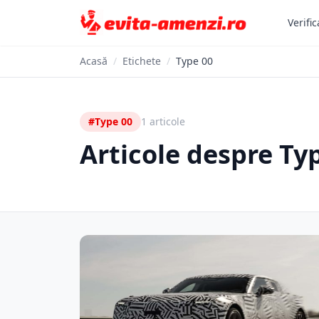
Verific
Acasă
/
Etichete
/
Type 00
#Type 00
1 articole
Articole despre Ty