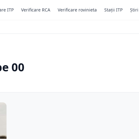
are ITP
Verificare RCA
Verificare rovinieta
Stații ITP
Știr
pe 00