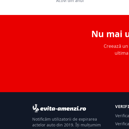
Activi din anul
Nu mai u
Creează un c
ultima 
VERIF
Verific
Notificăm utilizatorii de expirarea
Verific
actelor auto din 2019. Îți mulțumim