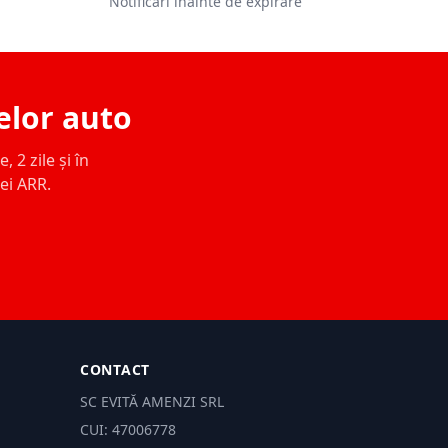
Notificări înainte de expirare
elor auto
 2 zile și în
ței ARR.
CONTACT
SC EVITĂ AMENZI SRL
CUI: 47006778