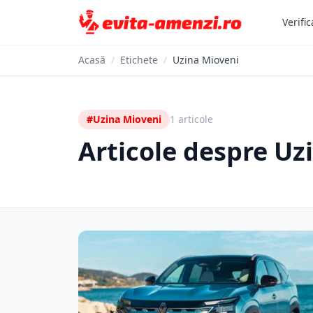
Verific
Acasă
/
Etichete
/
Uzina Mioveni
#Uzina Mioveni
1 articole
Articole despre Uz