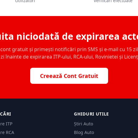
Utilizatori
Verificări efectuate
ita niciodată de expirarea act
ont gratuit și primești notificări prin SMS și e-mail cu 15 zile,
zi înainte de expirarea ITP-ului, RCA-ului, Rovinietei și Licen
Creează Cont Gratuit
ICĂRI
GHIDURI UTILE
are ITP
Știri Auto
are RCA
Blog Auto