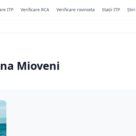
are ITP
Verificare RCA
Verificare rovinieta
Stații ITP
Știr
ina Mioveni