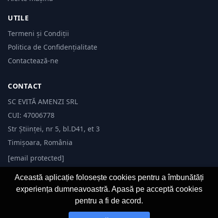
UTILE
Termeni și Condiții
Politica de Confidențialitate
Contactează-ne
CONTACT
SC EVITĂ AMENZI SRL
CUI: 47006778
Str Științei, nr 5, bl.D41, et 3
Timișoara, România
[email protected]
Această aplicație folosește cookies pentru a îmbunătăți
experiența dumneavoastră. Apasă pe acceptă cookies
pentru a fi de acord.
© 2026 Evită Amenzi. Toate drepturile rezervate. Dezvoltat de
Fast-IT.ro