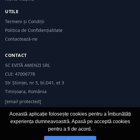
UTILE
Termeni și Condiții
Politica de Confidențialitate
Contactează-ne
CONTACT
SC EVITĂ AMENZI SRL
CUI: 47006778
Str Științei, nr 5, bl.D41, et 3
Timișoara, România
[email protected]
Această aplicație folosește cookies pentru a îmbunătăți
experiența dumneavoastră. Apasă pe acceptă cookies
pentru a fi de acord.
© 2026 Evită Amenzi. Toate drepturile rezervate. Dezvoltat de
Fast-IT.ro