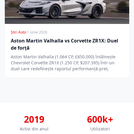
Știri Auto
·
1 iunie 2026
Aston Martin Valhalla vs Corvette ZR1X: Duel
de forță
Aston Martin Valhalla (1.064 CP, £850.000) întâlnește
Chevrolet Corvette ZR1X (1.250 CP, $207.395) într-un
duel care redefinește raportul performanță-preț.
2019
600k+
Activi din anul
Utilizatori