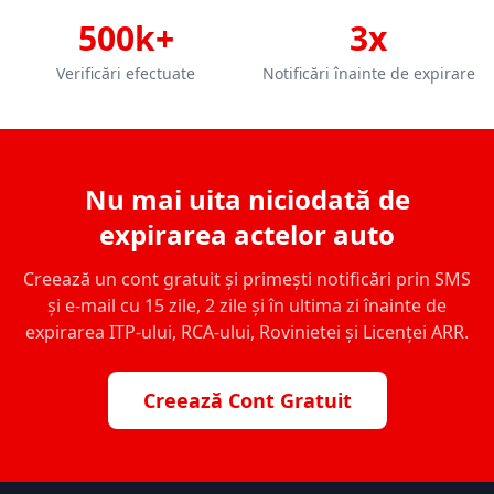
500k+
3x
Verificări efectuate
Notificări înainte de expirare
Nu mai uita niciodată de
expirarea actelor auto
Creează un cont gratuit și primești notificări prin SMS
și e-mail cu 15 zile, 2 zile și în ultima zi înainte de
expirarea ITP-ului, RCA-ului, Rovinietei și Licenței ARR.
Creează Cont Gratuit