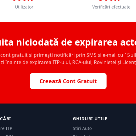
Utilizatori
Verificări efectuate
ita niciodată de expirarea act
ont gratuit și primești notificări prin SMS și e-mail cu 15 zile,
zi înainte de expirarea ITP-ului, RCA-ului, Rovinietei și Licen
Creează Cont Gratuit
ICĂRI
GHIDURI UTILE
are ITP
Știri Auto