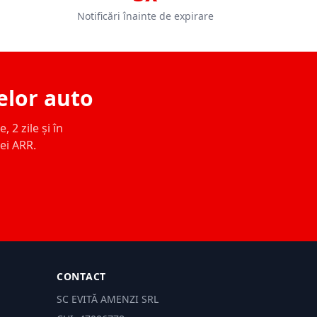
Notificări înainte de expirare
elor auto
 2 zile și în
ței ARR.
CONTACT
SC EVITĂ AMENZI SRL