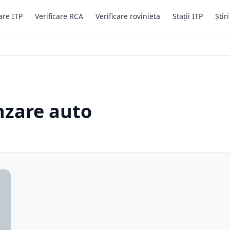
are ITP
Verificare RCA
Verificare rovinieta
Stații ITP
Știr
nzare auto