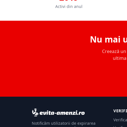
Activi din anul
Nu mai u
Creează un c
ultima 
VERIF
Verific
Notificăm utilizatorii de expirarea