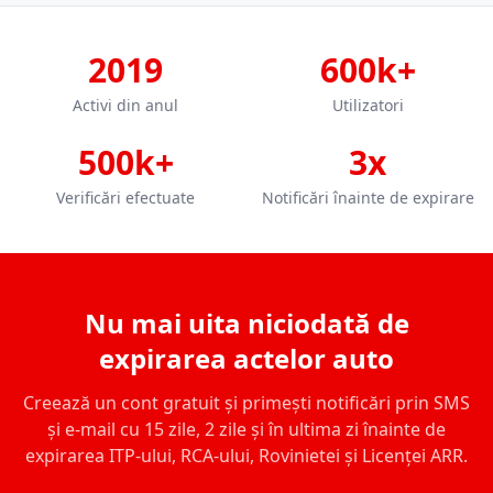
2019
600k+
Activi din anul
Utilizatori
500k+
3x
Verificări efectuate
Notificări înainte de expirare
Nu mai uita niciodată de
expirarea actelor auto
Creează un cont gratuit și primești notificări prin SMS
și e-mail cu 15 zile, 2 zile și în ultima zi înainte de
expirarea ITP-ului, RCA-ului, Rovinietei și Licenței ARR.