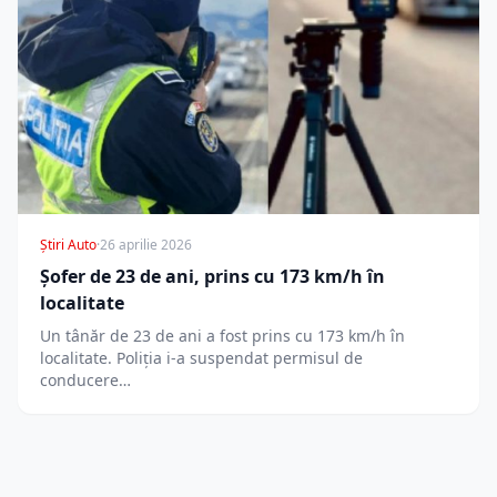
Știri Auto
·
26 aprilie 2026
Șofer de 23 de ani, prins cu 173 km/h în
localitate
Un tânăr de 23 de ani a fost prins cu 173 km/h în
localitate. Poliția i-a suspendat permisul de
conducere…