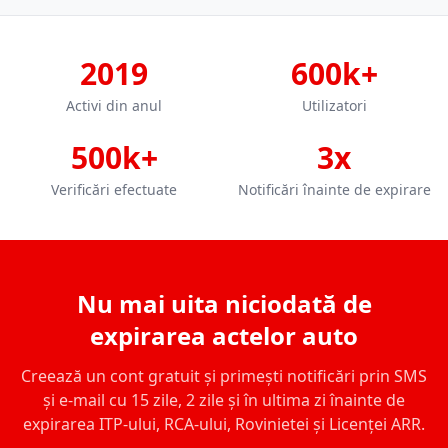
2019
600k+
Activi din anul
Utilizatori
500k+
3x
Verificări efectuate
Notificări înainte de expirare
Nu mai uita niciodată de
expirarea actelor auto
Creează un cont gratuit și primești notificări prin SMS
și e-mail cu 15 zile, 2 zile și în ultima zi înainte de
expirarea ITP-ului, RCA-ului, Rovinietei și Licenței ARR.