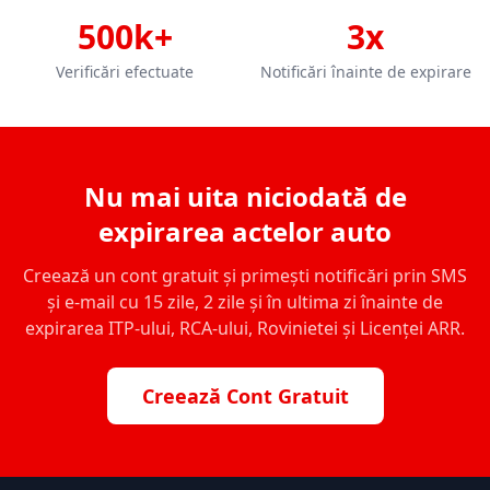
500k+
3x
Verificări efectuate
Notificări înainte de expirare
Nu mai uita niciodată de
expirarea actelor auto
Creează un cont gratuit și primești notificări prin SMS
și e-mail cu 15 zile, 2 zile și în ultima zi înainte de
expirarea ITP-ului, RCA-ului, Rovinietei și Licenței ARR.
Creează Cont Gratuit