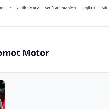
are ITP
Verificare RCA
Verificare rovinieta
Stații ITP
Știr
gomot Motor