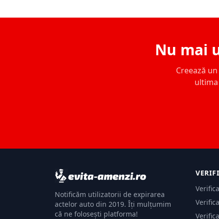
Nu mai u
Creează un c
ultima 
VERIF
Verific
Notificăm utilizatorii de expirarea
Verific
actelor auto din 2019. Îți mulțumim
că ne folosești platforma!
Verific