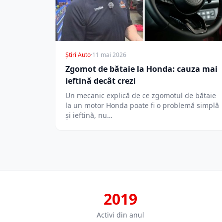
Știri Auto
·
11 mai 2026
Zgomot de bătaie la Honda: cauza mai
ieftină decât crezi
Un mecanic explică de ce zgomotul de bătaie
la un motor Honda poate fi o problemă simplă
și ieftină, nu…
2019
Activi din anul