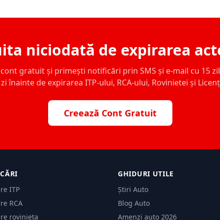
ita niciodată de expirarea act
ont gratuit și primești notificări prin SMS și e-mail cu 15 zile,
zi înainte de expirarea ITP-ului, RCA-ului, Rovinietei și Licen
Creează Cont Gratuit
ICĂRI
GHIDURI UTILE
are ITP
Știri Auto
are RCA
Blog Auto
are rovinieta
Amenzi auto 2026