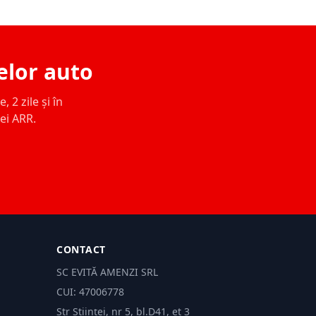
elor auto
 2 zile și în
ței ARR.
CONTACT
SC EVITĂ AMENZI SRL
CUI: 47006778
Str Științei, nr 5, bl.D41, et 3