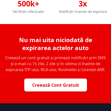
500k+
3x
Verificări efectuate
Notificări înainte de expirare
Nu mai uita niciodată de
expirarea actelor auto
Creează un cont gratuit și primești notificări prin SMS
și e-mail cu 15 zile, 2 zile și în ultima zi înainte de
expirarea ITP-ului, RCA-ului, Rovinietei și Licenței ARR.
Creează Cont Gratuit