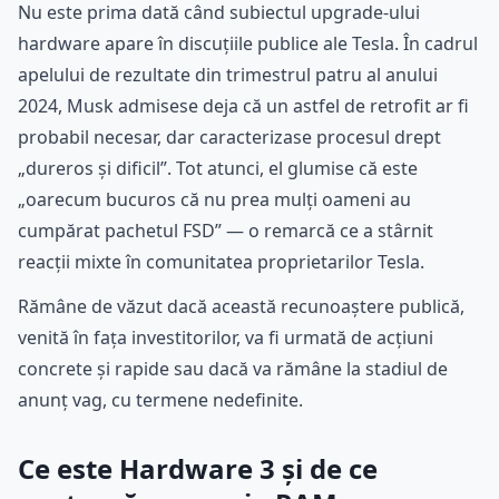
Nu este prima dată când subiectul upgrade-ului
hardware apare în discuțiile publice ale Tesla. În cadrul
apelului de rezultate din trimestrul patru al anului
2024, Musk admisese deja că un astfel de retrofit ar fi
probabil necesar, dar caracterizase procesul drept
„dureros și dificil”. Tot atunci, el glumise că este
„oarecum bucuros că nu prea mulți oameni au
cumpărat pachetul FSD” — o remarcă ce a stârnit
reacții mixte în comunitatea proprietarilor Tesla.
Rămâne de văzut dacă această recunoaștere publică,
venită în fața investitorilor, va fi urmată de acțiuni
concrete și rapide sau dacă va rămâne la stadiul de
anunț vag, cu termene nedefinite.
Ce este Hardware 3 și de ce