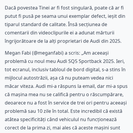
Dacă povestea Tinei ar fi fost singulară, poate că ar fi
putut fi pusă pe seama unui exemplar defect, ieșit din
tiparul standard de calitate. Însă secțiunea de
comentarii din videoclipurile ei a adunat mărturii
îngrijorătoare de la alți proprietari de Audi din 2025.
Megan Fabi (@meganfabi) a scris: „Am aceeași
problemă cu noul meu Audi SQ5 Sportback 2025. Ieri,
tot ecranul, inclusiv tabloul de bord digital, s-a stins în
mijlocul autostrăzii, așa că nu puteam vedea nici
măcar viteza. Audi mi-a răspuns la email, dar mi-a spus
că mașina mea nu se califică pentru o răscumpărare,
deoarece nu a fost în service de trei ori pentru aceeași
problemă sau 10 zile în total. Este incredibil că există
atâtea specificități când vehiculul nu funcționează
corect de la prima zi, mai ales că aceste mașini sunt