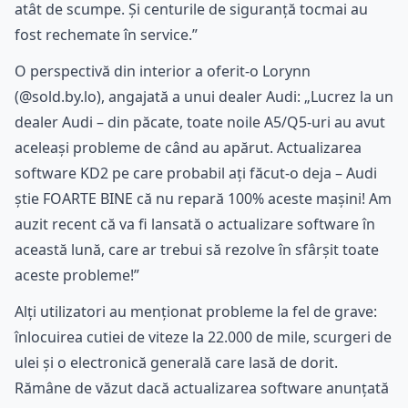
atât de scumpe. Și centurile de siguranță tocmai au
fost rechemate în service.”
O perspectivă din interior a oferit-o Lorynn
(@sold.by.lo), angajată a unui dealer Audi: „Lucrez la un
dealer Audi – din păcate, toate noile A5/Q5-uri au avut
aceleași probleme de când au apărut. Actualizarea
software KD2 pe care probabil ați făcut-o deja – Audi
știe FOARTE BINE că nu repară 100% aceste mașini! Am
auzit recent că va fi lansată o actualizare software în
această lună, care ar trebui să rezolve în sfârșit toate
aceste probleme!”
Alți utilizatori au menționat probleme la fel de grave:
înlocuirea cutiei de viteze la 22.000 de mile, scurgeri de
ulei și o electronică generală care lasă de dorit.
Rămâne de văzut dacă actualizarea software anunțată