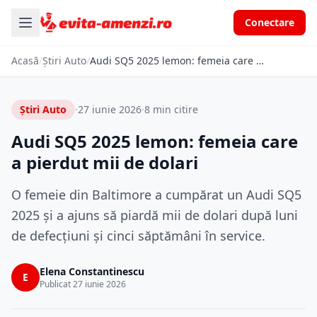
Conectare
Acasă
/
Știri Auto
/
Audi SQ5 2025 lemon: femeia care a pierdut mii de dolari
Știri Auto
·
27 iunie 2026
·
8 min citire
Audi SQ5 2025 lemon: femeia care
a pierdut mii de dolari
O femeie din Baltimore a cumpărat un Audi SQ5
2025 și a ajuns să piardă mii de dolari după luni
de defecțiuni și cinci săptămâni în service.
Elena Constantinescu
E
Publicat 27 iunie 2026