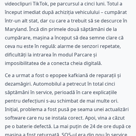
videoclipuri TikTok, pe parcursul a cinci luni. Totul a
început imediat după achiziția vehiculului – cumpărat
într-un alt stat, dar cu care a trebuit să se descurce în
Maryland. Încă din primele două săptămâni de la
cumpărare, mașina a început să dea semne clare că
ceva nu este în regulă: alarme de senzori repetate,
dificultăți la intrarea în modul Parcare și
imposibilitatea de a conecta cheia digitală.
Ce a urmat a fost o epopee kafkiană de reparații și
dezamăgiri. Automobilul a petrecut în total cinci
săptămâni în service, perioadă în care explicațiile
pentru defecțiuni s-au schimbat de mai multe ori.
Inițial, problema a fost pusă pe seama unei actualizări
software care nu se instala corect. Apoi, vina a căzut
pe o baterie defectă. La mai puțin de 24 de ore după ce
mașina a fost returnată, SQ5-ul era din nou în service.