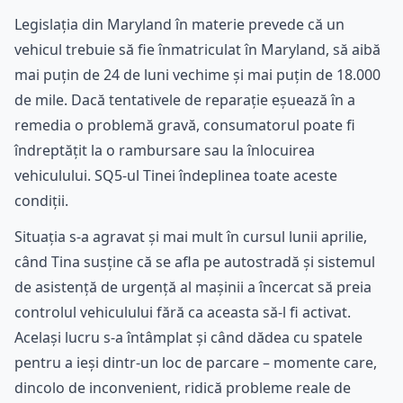
Legislația din Maryland în materie prevede că un
vehicul trebuie să fie înmatriculat în Maryland, să aibă
mai puțin de 24 de luni vechime și mai puțin de 18.000
de mile. Dacă tentativele de reparație eșuează în a
remedia o problemă gravă, consumatorul poate fi
îndreptățit la o rambursare sau la înlocuirea
vehiculului. SQ5-ul Tinei îndeplinea toate aceste
condiții.
Situația s-a agravat și mai mult în cursul lunii aprilie,
când Tina susține că se afla pe autostradă și sistemul
de asistență de urgență al mașinii a încercat să preia
controlul vehiculului fără ca aceasta să-l fi activat.
Același lucru s-a întâmplat și când dădea cu spatele
pentru a ieși dintr-un loc de parcare – momente care,
dincolo de inconvenient, ridică probleme reale de