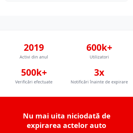
2019
600k+
Activi din anul
Utilizatori
500k+
3x
Verificări efectuate
Notificări înainte de expirare
Nu mai uita niciodată de
expirarea actelor auto