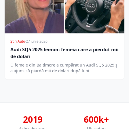
Știri Auto
·
27 iunie 2026
Audi SQ5 2025 lemon: femeia care a pierdut mii
de dolari
O femeie din Baltimore a cumpărat un Audi SQ5 2025 și
a ajuns să piardă mii de dolari după luni…
2019
600k+
Activi din anul
Utilizatori