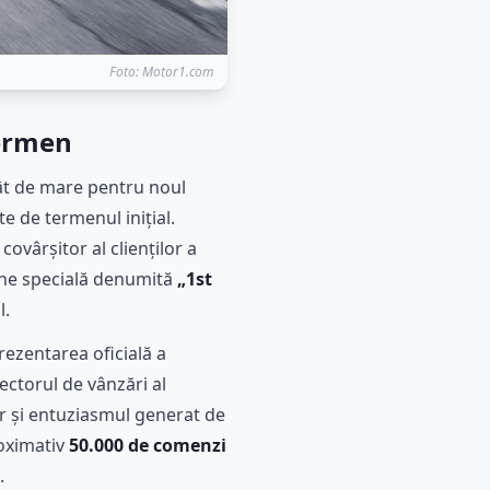
Foto: Motor1.com
termen
ât de mare pentru noul
e de termenul inițial.
ovârșitor al clienților a
une specială denumită
„1st
l.
rezentarea oficială a
ectorul de vânzări al
iar și entuziasmul generat de
roximativ
50.000 de comenzi
.