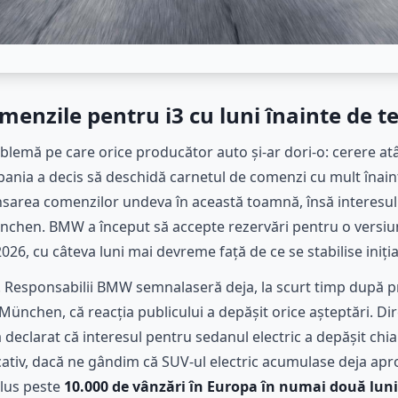
enzile pentru i3 cu luni înainte de 
lemă pe care orice producător auto și-ar dori-o: cerere at
pania a decis să deschidă carnetul de comenzi cu mult înaint
nsarea comenzilor undeva în această toamnă, însă interesul c
ünchen. BMW a început să accepte rezervări pentru o versi
026, cu câteva luni mai devreme față de ce se stabilise iniția
n. Responsabilii BMW semnalaseră deja, la scurt timp după p
München, că reacția publicului a depășit orice așteptări. Dir
a declarat că interesul pentru sedanul electric a depășit ch
cativ, dacă ne gândim că SUV-ul electric acumulase deja ap
plus peste
10.000 de vânzări în Europa în numai două luni