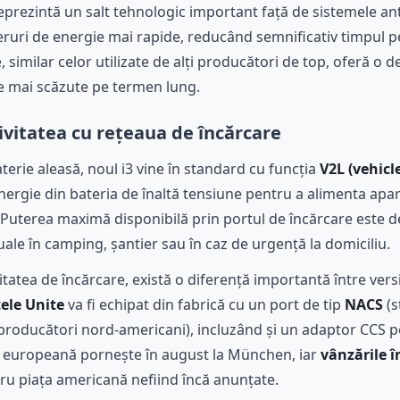
 reprezintă un salt tehnologic important față de sistemele 
eruri de energie mai rapide, reducând semnificativ timpul pet
e, similar celor utilizate de alți producători de top, oferă o
ie mai scăzute pe termen lung.
ivitatea cu rețeaua de încărcare
terie aleasă, noul i3 vine în standard cu funcția
V2L (vehicl
energie din bateria de înaltă tensiune pentru a alimenta apa
. Puterea maximă disponibilă prin portul de încărcare este 
le în camping, șantier sau în caz de urgență la domiciliu.
itatea de încărcare, există o diferență importantă între versi
tele Unite
va fi echipat din fabrică cu un port de tip
NACS
(s
 producători nord-americani), incluzând și un adaptor CCS p
ia europeană pornește în august la München, iar
vânzările 
tru piața americană nefiind încă anunțate.