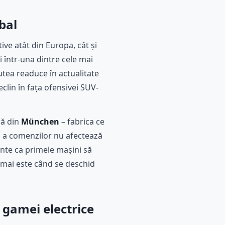
bal
ive atât din Europa, cât și
ii într-una dintre cele mai
utea readuce în actualitate
lin în fața ofensivei SUV-
ică din
München
– fabrica ce
tă a comenzilor nu afectează
nte ca primele mașini să
u mai este când se deschid
 gamei electrice