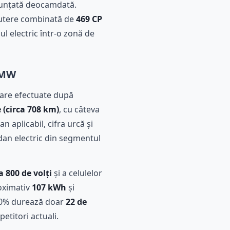
nunțată deocamdată.
 putere combinată de
469 CP
ul electric într-o zonă de
 BMW
nare efectuate după
 (circa 708 km)
, cu câteva
 aplicabil, cifra urcă și
dan electric din segmentul
 800 de volți
și a celulelor
roximativ
107 kWh
și
a 80% durează doar
22 de
etitori actuali.