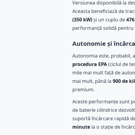
Versiunea disponibilă la d
Aceasta beneficiază de tra
(350 kW)
și un cuplu de
476
performanță solidă pentru
Autonomie și încărca
Autonomia este, probabil, a
procedura EPA
(ciclul de te
mile mai mult față de auton
mai mult, până la
900 de ki
premium.
Aceste performanțe sunt po
de baterie cilindrice dezvo
suportă încărcare rapidă d
minute
la o stație de încăr