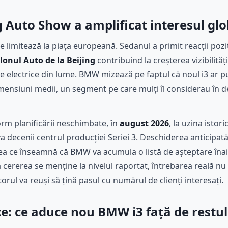
ng Auto Show a amplificat interesul glo
e limitează la piața europeană. Sedanul a primit reacții pozit
lonul Auto de la Beijing
contribuind la creșterea vizibilităț
e electrice din lume. BMW mizează pe faptul că noul i3 ar p
nsiuni medii, un segment pe care mulți îl considerau în dec
rm planificării neschimbate, în
august 2026
, la uzina istor
a decenii centrul producției Seriei 3. Deschiderea anticipa
eea ce înseamnă că BMW va acumula o listă de așteptare înai
ă cererea se menține la nivelul raportat, întrebarea reală n
rul va reuși să țină pasul cu numărul de clienți interesați.
ice: ce aduce nou BMW i3 față de restul