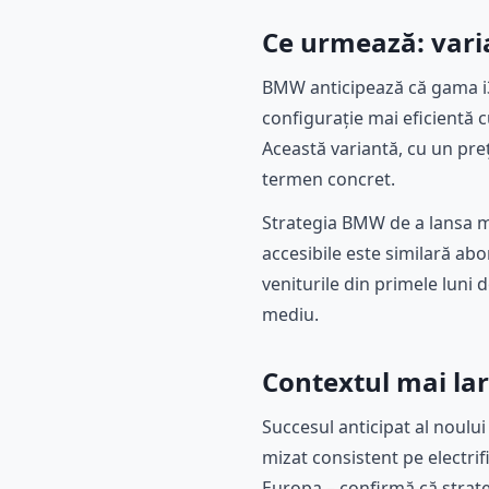
Ce urmează: varia
BMW anticipează că gama i3 
configurație mai eficientă c
Această variantă, cu un preț 
termen concret.
Strategia BMW de a lansa mai
accesibile este similară ab
veniturile din primele luni 
mediu.
Contextul mai lar
Succesul anticipat al noul
mizat consistent pe electrif
Europa – confirmă că strate