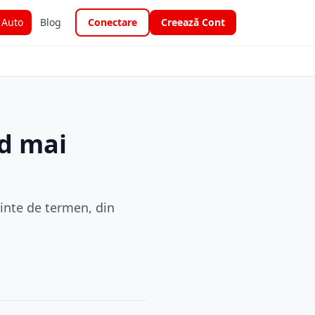
i Auto
Blog
Conectare
Creează Cont
id mai
ainte de termen, din