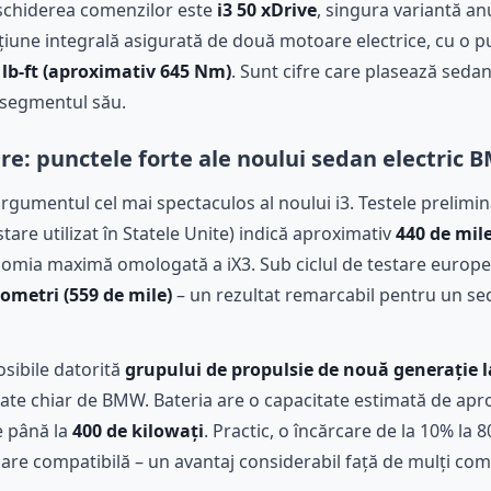
eschiderea comenzilor este
i3 50 xDrive
, singura variantă a
cțiune integrală asigurată de două motoare electrice, cu o
 lb-ft (aproximativ 645 Nm)
. Sunt cifre care plasează sedan
 segmentul său.
re: punctele forte ale noului sedan electric
rgumentul cel mai spectaculos al noului i3. Testele prelimi
stare utilizat în Statele Unite) indică aproximativ
440 de mile
omia maximă omologată a iX3. Sub ciclul de testare european
lometri (559 de mile)
– un rezultat remarcabil pentru un se
sibile datorită
grupului de propulsie de nouă generație la
ltate chiar de BMW. Bateria are o capacitate estimată de ap
e până la
400 de kilowați
. Practic, o încărcare de la 10% l
care compatibilă – un avantaj considerabil față de mulți comp