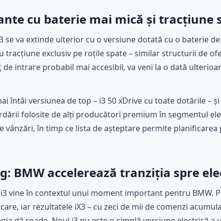
nte cu baterie mai mică și tracțiune 
se va extinde ulterior cu o versiune dotată cu o baterie de
u tracțiune exclusiv pe roțile spate – similar structurii de of
de intrare probabil mai accesibil, va veni la o dată ulterioar
 întâi versiunea de top – i3 50 xDrive cu toate dotările – ș
ordării folosite de alți producători premium în segmentul ele
de vânzări, în timp ce lista de așteptare permite planificare
g: BMW accelerează tranziția spre ele
ui i3 vine în contextul unui moment important pentru BMW. 
icare, iar rezultatele iX3 – cu zeci de mii de comenzi acumula
gia dă roade. Noul i3 nu este o simplă versiune electrică 