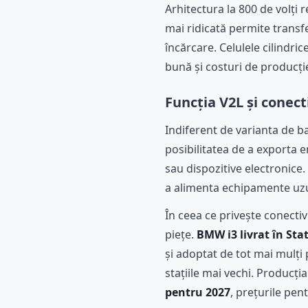
Arhitectura la 800 de volți
mai ridicată permite transf
încărcare. Celulele cilindric
bună și costuri de producț
Funcția V2L și conect
Indiferent de varianta de ba
posibilitatea de a exporta 
sau dispozitive electronice
a alimenta echipamente uzua
În ceea ce privește conectiv
piețe.
BMW i3 livrat în Sta
și adoptat de tot mai mulți
stațiile mai vechi. Producț
pentru 2027
, prețurile pen