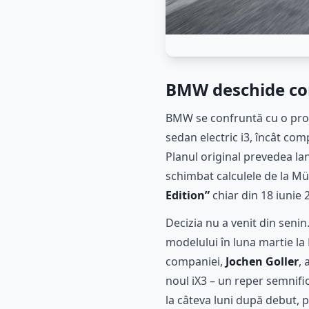
BMW deschide com
BMW se confruntă cu o prob
sedan electric i3, încât com
Planul original prevedea la
schimbat calculele de la M
Edition”
chiar din 18 iunie 2
Decizia nu a venit din seni
modelului în luna martie la 
companiei,
Jochen Goller
, 
noul iX3 – un reper semnifi
la câteva luni după debut, 