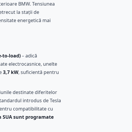
anterioare BMW. Tensiunea
recut la stații de
 densitate energetică mai
e-to-load)
– adică
rate electrocasnice, unelte
de
3,7 kW
, suficientă pentru
unile destinate diferitelor
tandardul introdus de Tesla
entru compatibilitate cu
în SUA sunt programate