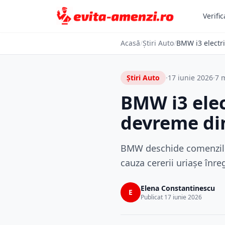
Verific
Acasă
/
Știri Auto
/
BMW i3 electri
Știri Auto
·
17 iunie 2026
·
7 m
BMW i3 elec
devreme din
BMW deschide comenzile p
cauza cererii uriașe înre
Elena Constantinescu
E
Publicat 17 iunie 2026