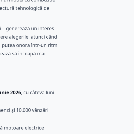
itectură tehnologică de
ri – generează un interes
ere alegerile, atunci când
a putea onora într-un ritm
pează să înceapă mai
unie 2026
, cu câteva luni
enzi și 10.000 vânzări
uă motoare electrice