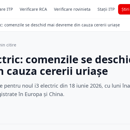
are ITP
Verificare RCA
Verificare rovinieta
Stații ITP
Știr
c: comenzile se deschid mai devreme din cauza cererii uriașe
in citire
tric: comenzile se desch
 cauza cererii uriașe
entru noul i3 electric din 18 iunie 2026, cu luni în
gistrate în Europa și China.