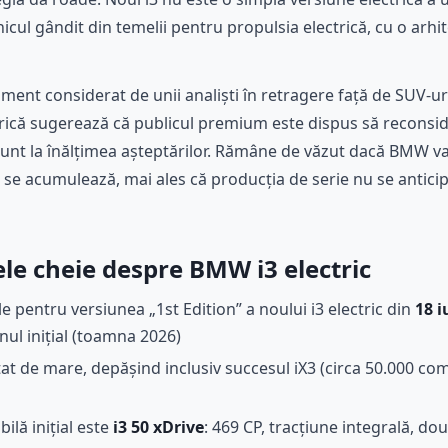
hicul gândit din temelii pentru propulsia electrică, cu o arh
ment considerat de unii analiști în retragere față de SUV-u
rică sugerează că publicul premium este dispus să reconsid
 sunt la înălțimea așteptărilor. Rămâne de văzut dacă BMW v
 se acumulează, mai ales că producția de serie nu se antici
le cheie despre BMW i3 electric
pentru versiunea „1st Edition” a noului i3 electric din
18 i
ul inițial (toamna 2026)
at de mare, depășind inclusiv succesul iX3 (circa 50.000 com
ilă inițial este
i3 50 xDrive
: 469 CP, tracțiune integrală, do