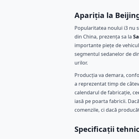
Apariția la Beiji
Popularitatea noului i3 nu s
din China, prezența sa la
Sa
importante piețe de vehicul
segmentul sedanelor de dime
urilor.
Producția va demara, confo
a reprezentat timp de câtev
calendarul de fabricație, c
iasă pe poarta fabricii. Dac
comenzile, ci dacă producăto
Specificații tehn