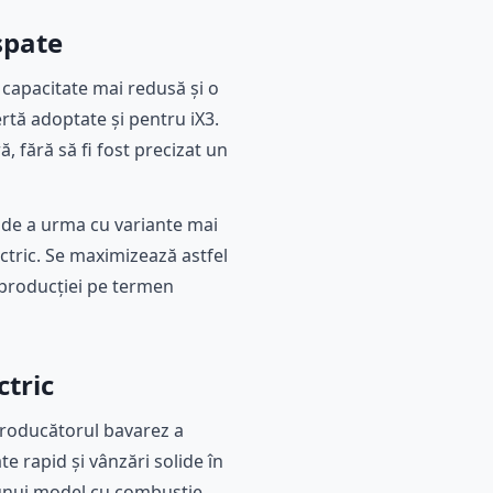
spate
 capacitate mai redusă și o
ertă adoptate și pentru iX3.
ă, fără să fi fost precizat un
i de a urma cu variante mai
ctric. Se maximizează astfel
a producției pe termen
ctric
Producătorul bavarez a
te rapid și vânzări solide în
a unui model cu combustie