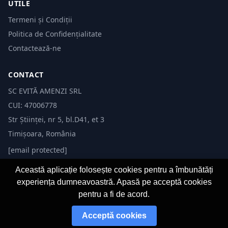
UTILE
Termeni și Condiții
Politica de Confidențialitate
Contactează-ne
CONTACT
SC EVITĂ AMENZI SRL
CUI: 47006778
Str Științei, nr 5, bl.D41, et 3
Timișoara, România
[email protected]
Această aplicație folosește cookies pentru a îmbunătăți
experiența dumneavoastră. Apasă pe acceptă cookies
pentru a fi de acord.
© 2026 Evită Amenzi. Toate drepturile rezervate. Dezvoltat de
Fast-IT.ro
Acceptă cookies