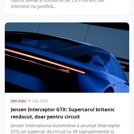
hybrid rafinat și consumul de 5,9 l/100 km, dar
interiorul nu justifică…
Știri Auto
·
18 iulie 2026
Jensen Interceptor GTX: Supercarul britanic
renăscut, doar pentru circuit
Jensen International Automotive a anunțat Interceptor
GTX, un supercar de circuit cu V8 supraalimentat și