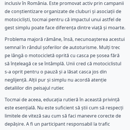
inclusiv în România. Este promovat activ prin campanii
de conștientizare organizate de cluburi și asociații de
motocicliști, tocmai pentru că impactul unui astfel de
gest simplu poate face diferența dintre viață și moarte.
Problema majoră rămâne, însă, necunoașterea acestui
semnal în rândul șoferilor de autoturisme. Mulți trec
pe lângă o motocicletă oprită cu casca pe șosea fără
să înțeleagă ce se întâmplă. Unii cred că motociclistul
s-a oprit pentru o pauză și a lăsat casca jos din
neglijență. Alții pur și simplu nu acordă atenție
detaliilor din peisajul rutier.
Tocmai de aceea, educația rutieră în această privință
este esențială. Nu este suficient să știi cum să respecți
limitele de viteză sau cum să faci manevre corecte de
depășire. A fi un participant responsabil la trafic