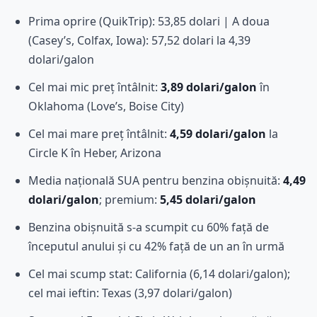
Prima oprire (QuikTrip): 53,85 dolari | A doua
(Casey’s, Colfax, Iowa): 57,52 dolari la 4,39
dolari/galon
Cel mai mic preț întâlnit:
3,89 dolari/galon
în
Oklahoma (Love’s, Boise City)
Cel mai mare preț întâlnit:
4,59 dolari/galon
la
Circle K în Heber, Arizona
Media națională SUA pentru benzina obișnuită:
4,49
dolari/galon
; premium:
5,45 dolari/galon
Benzina obișnuită s-a scumpit cu 60% față de
începutul anului și cu 42% față de un an în urmă
Cel mai scump stat: California (6,14 dolari/galon);
cel mai ieftin: Texas (3,97 dolari/galon)