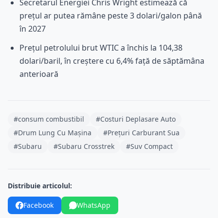
Secretarul Energiei Chris Wright estimează că
prețul ar putea rămâne peste 3 dolari/galon până
în 2027
Prețul petrolului brut WTIC a închis la 104,38
dolari/baril, în creștere cu 6,4% față de săptămâna
anterioară
#consum combustibil
#Costuri Deplasare Auto
#Drum Lung Cu Mașina
#Prețuri Carburant Sua
#Subaru
#Subaru Crosstrek
#Suv Compact
Distribuie articolul:
Facebook
WhatsApp