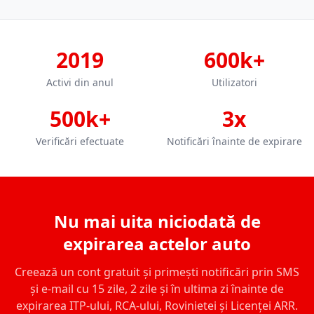
2019
600k+
Activi din anul
Utilizatori
500k+
3x
Verificări efectuate
Notificări înainte de expirare
Nu mai uita niciodată de
expirarea actelor auto
Creează un cont gratuit și primești notificări prin SMS
și e-mail cu 15 zile, 2 zile și în ultima zi înainte de
expirarea ITP-ului, RCA-ului, Rovinietei și Licenței ARR.