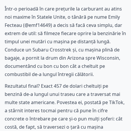
Într-o perioadă în care prețurile la carburant au atins
noi maxime în Statele Unite, o tânără pe nume Emily
Fecteau (@emf14649) a decis să facă ceva simplu, dar
extrem de util: să filmeze fiecare oprire la benzinărie în
timpul unei mutări cu mașina pe distanță lungă.
Conduce un Subaru Crosstrek și, cu mașina plină de
bagaje, a pornit la drum din Arizona spre Wisconsin,
documentând cu bon cu bon cât a cheltuit pe
combustibil de-a lungul întregii călătorii.
Rezultatul final? Exact 457 de dolari cheltuiți pe
benzină de-a lungul unui traseu care a traversat mai
multe state americane. Povestea ei, postată pe TikTok,
a stârnit interes tocmai pentru că pune în cifre
concrete o întrebare pe care și-o pun mulți șoferi: cât
costă, de fapt, să traversezi o țară cu mașina