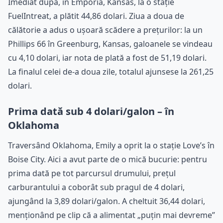
Imediat după, în Emporia, Kansas, la o stație
FuelIntreat, a plătit 44,86 dolari. Ziua a doua de
călătorie a adus o ușoară scădere a prețurilor: la un
Phillips 66 în Greenburg, Kansas, galoanele se vindeau
cu 4,10 dolari, iar nota de plată a fost de 51,19 dolari.
La finalul celei de-a doua zile, totalul ajunsese la 261,25
dolari.
Prima dată sub 4 dolari/galon – în
Oklahoma
Traversând Oklahoma, Emily a oprit la o stație Love’s în
Boise City. Aici a avut parte de o mică bucurie: pentru
prima dată pe tot parcursul drumului, prețul
carburantului a coborât sub pragul de 4 dolari,
ajungând la 3,89 dolari/galon. A cheltuit 36,44 dolari,
menționând pe clip că a alimentat „puțin mai devreme”