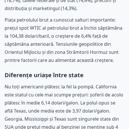
(18,7%), taxele federale și de stat (14,4%), precum și
distribuția și marketingul (14,3%).
Piața petrolului brut a cunoscut salturi importante:
prețul spot WTIC al petrolului brut a închis săptămâna
la 104,38 dolari/baril, o creștere de 6,4% față de
săptămâna anterioară. Tensiunile geopolitice din
Orientul Mijlociu și din zona Strâmtorii Hormuz sunt
printre factorii care au alimentat această creștere.
Diferențe uriașe între state
Nu toți americanii plătesc la fel la pompă. California
este statul cu cele mai scumpe prețuri: șoferii de acolo
plătesc în medie 6,14 dolari/galon. La polul opus se
află Texas, unde media este de 3,97 dolari/galon.
Georgia, Mississippi și Texas sunt singurele state din
SUA unde prețul mediu al benzinei se menține sub 4