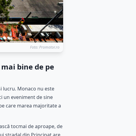
Foto: Promotor.ro
 mai bine de pe
și lucru. Monaco nu este
ci un eveniment de sine
ță pe care marea majoritate a
vească tocmai de aproape, de
i stradal din Principat are,