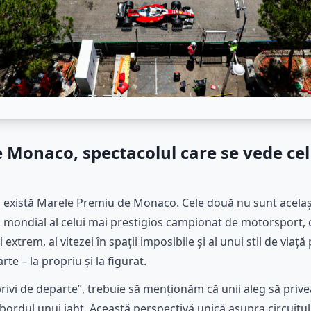
 Monaco, spectacolul care se vede cel
și există Marele Premiu de Monaco. Cele două nu sunt acela
 mondial al celui mai prestigios campionat de motorsport, 
i extrem, al vitezei în spații imposibile și al unui stil de via
te – la propriu și la figurat.
rivi de departe”, trebuie să menționăm că unii aleg să pri
ordul unui iaht. Această perspectivă unică asupra circuitulu