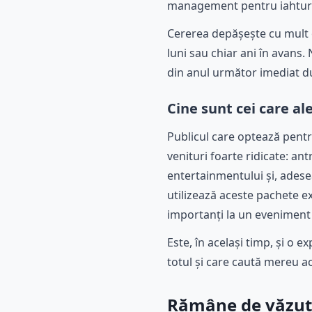
management pentru iahturil
Cererea depășește cu mult o
luni sau chiar ani în avans.
din anul următor imediat du
Cine sunt cei care a
Publicul care optează pentr
venituri foarte ridicate: an
entertainmentului și, adese
utilizează aceste pachete ex
importanți la un eveniment c
Este, în același timp, și o
totul și care caută mereu ace
Rămâne de văzut d