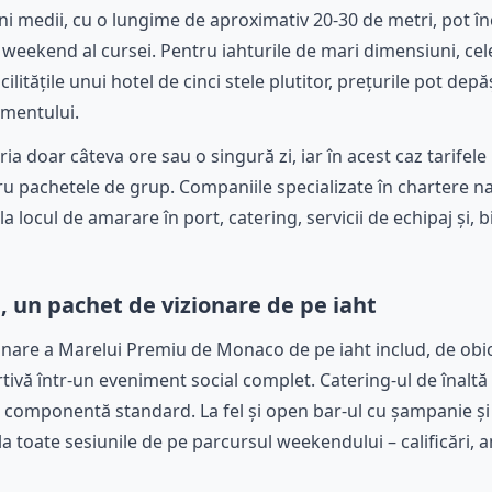
i medii, cu o lungime de aproximativ 20-30 de metri, pot în
 weekend al cursei. Pentru iahturile de mari dimensiuni, cel
acilitățile unui hotel de cinci stele plutitor, prețurile pot de
mentului.
ria doar câteva ore sau o singură zi, iar în acest caz tarifele
 pachetele de grup. Companiile specializate în chartere na
 locul de amarare în port, catering, servicii de echipaj și, b
, un pachet de vizionare de pe iaht
are a Marelui Premiu de Monaco de pe iaht includ, de obicei
ivă într-un eveniment social complet. Catering-ul de înaltă
o componentă standard. La fel și open bar-ul cu șampanie și b
a toate sesiunile de pe parcursul weekendului – calificări, 