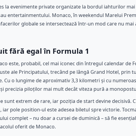
s la evenimente private organizate la bordul iahturilor mai 
 sau entertainmentului. Monaco, în weekendul Marelui Premi
facerilor globale se intersectează într-un mod care nu mai a
it fără egal în Formula 1
aco este, probabil, cel mai iconec din întregul calendar de F
uste ale Principatului, trecând pe lângă Grand Hotel, prin t
le. Cu o lungime de aproximativ 3,3 kilometri și cu numero
și precizia piloților mai mult decât viteza pură a monopostur
e sunt extrem de rare, iar poziția de start devine decisivă. C
iar pole position-ul este adesea biletul spre victorie. Tocma
ui complet – nu doar a cursei de duminică – să fie esențial
acolul oferit de Monaco.