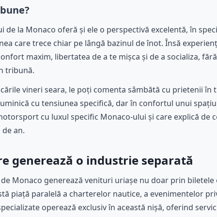
ribune?
lui de la Monaco oferă și ele o perspectivă excelentă, în spec
unea care trece chiar pe lângă bazinul de înot. Însă experien
confort maxim, libertatea de a te mișca și de a socializa, făr
n tribună.
ficările vineri seara, le poți comenta sâmbătă cu prietenii în
duminică cu tensiunea specifică, dar în confortul unui spațiu
orsport cu luxul specific Monaco-ului și care explică de c
 de an.
e generează o industrie separată
e Monaco generează venituri uriașe nu doar prin biletele 
stă piață paralelă a charterelor nautice, a evenimentelor priva
specializate operează exclusiv în această nișă, oferind servic