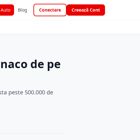
i Auto
Blog
Conectare
Creează Cont
onaco de pe
sta peste 500.000 de