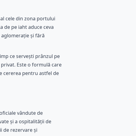
ial cele din zona portului
ța de pe iaht aduce ceva
ă aglomerație și fără
 timp ce servești prânzul pe
 privat. Este o formulă care
e cererea pentru astfel de
oficiale vândute de
te și a ospitalității de
ii de rezervare și