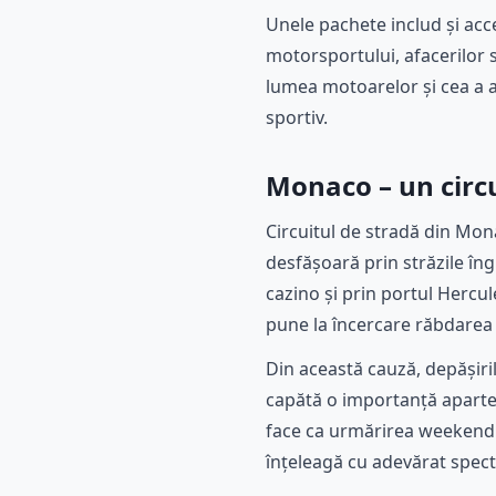
Unele pachete includ și acce
motorsportului, afacerilor
lumea motoarelor și cea a a
sportiv.
Monaco – un circu
Circuitul de stradă din Mon
desfășoară prin străzile îng
cazino și prin portul Hercu
pune la încercare răbdarea 
Din această cauză, depășiril
capătă o importanță aparte, 
face ca urmărirea weekendul
înțeleagă cu adevărat spect