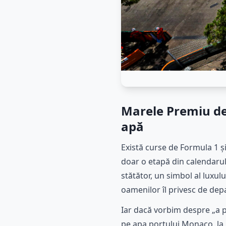
Marele Premiu de
apă
Există curse de Formula 1 
doar o etapă din calendarul
stătător, un simbol al luxulu
oamenilor îl privesc de depar
Iar dacă vorbim despre „a p
pe apa portului Monaco, la b