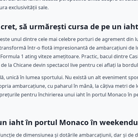
ra exclusivității sale.
ret, să urmărești cursa de pe un iah
este unul dintre cele mai celebre porturi de agrement din 
transformă într-o flotă impresionantă de ambarcațiuni de lu
e Formula 1 ating viteze amețitoare. Practic, bacul dintre Casi
 de la Chicane devin spectacol live pentru cei aflați la bordul 
lă, unică în lumea sportului. Nu există un alt eveniment spo
pria ambarcațiune, cu paharul în mână, la câțiva metri de 
prețurile pentru închirierea unui iaht în portul Monaco în p
un iaht în portul Monaco în weekendu
uncție de dimensiunea și dotările ambarcațiunii, dar și de dur