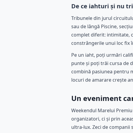
De ce iahturi și nu t
Tribunele din jurul circuitu
sau de lângă Piscine, secți
complet diferit: intimitate, 
constrângerile unui loc fix î
Pe un iaht, poți urmări cali
punte și poți trăi cursa de 
combină pasiunea pentru mot
locuri de amarare crește an
Un eveniment car
Weekendul Marelui Premiu d
organizatori, ci și prin acea
ultra-lux. Zeci de companii 