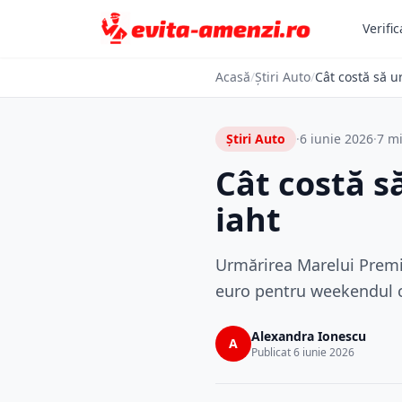
Verific
Acasă
/
Știri Auto
/
Cât costă să 
Știri Auto
·
6 iunie 2026
·
7 mi
Cât costă s
iaht
Urmărirea Marelui Premi
euro pentru weekendul c
Alexandra Ionescu
A
Publicat 6 iunie 2026