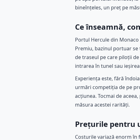
bineînțeles, un preț pe măsu
Ce înseamnă, conc
Portul Hercule din Monaco 
Premiu, bazinul portuar se 
de traseul pe care piloții d
intrarea în tunel sau ieșirea
Experiența este, fără îndoia
urmări competiția de pe pro
acțiunea. Tocmai de aceea, 
măsura acestei rarități.
Prețurile pentru 
Costurile variază enorm în f