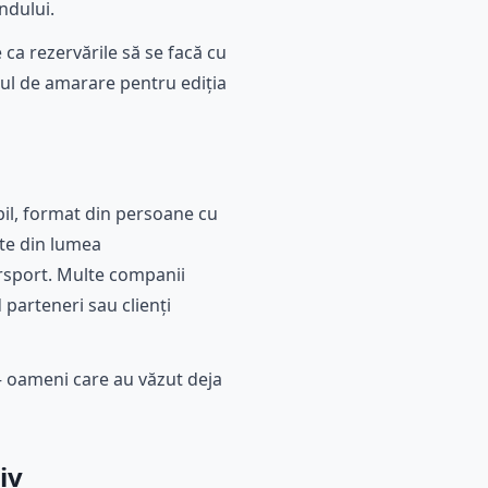
ndului.
ca rezervările să se facă cu
ocul de amarare pentru ediția
bil, format din persoane cu
ete din lumea
orsport. Multe companii
 parteneri sau clienți
 – oameni care au văzut deja
iv