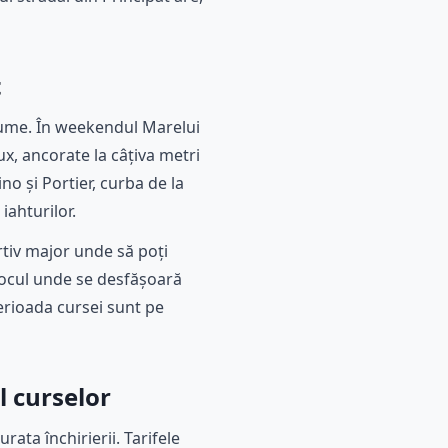
t
lume. În weekendul Marelui
x, ancorate la câțiva metri
no și Portier, curba de la
iahturilor.
rtiv major unde să poți
locul unde se desfășoară
erioada cursei sunt pe
l curselor
ata închirierii. Tarifele