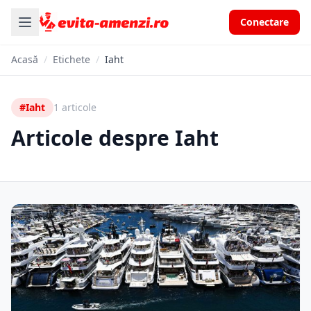
Conectare
Acasă
/
Etichete
/
Iaht
#Iaht
1 articole
Articole despre Iaht