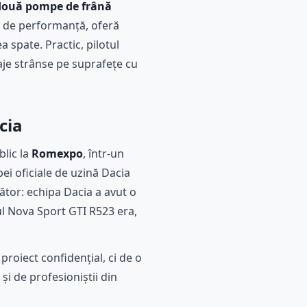
două pompe de frână
ul de performanță, oferă
a spate. Practic, pilotul
aje strânse pe suprafețe cu
cia
lic la
Romexpo
, într-un
ei oficiale de uzină Dacia
ător: echipa Dacia a avut o
tul Nova Sport GTI R523 era,
roiect confidențial, ci de o
și de profesioniștii din