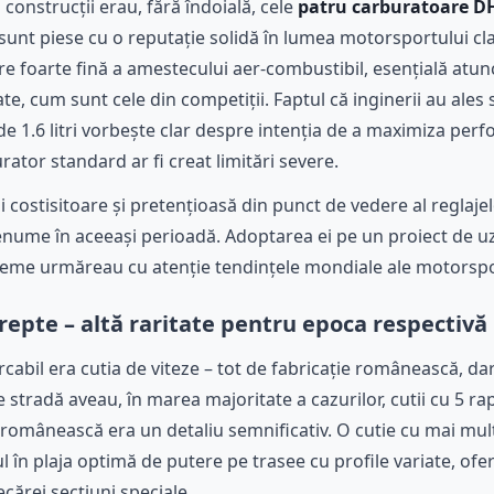
 construcții erau, fără îndoială, cele
patru carburatoare 
nt piese cu o reputație solidă în lumea motorsportului cla
re foarte fină a amestecului aer-combustibil, esențială atu
cate, cum sunt cele din competiții. Faptul că inginerii au ale
 1.6 litri vorbește clar despre intenția de a maximiza perfo
ator standard ar fi creat limitări severe.
i costisitoare și pretențioasă din punct de vedere al reglajelo
enume în aceeași perioadă. Adoptarea ei pe un proiect de 
vreme urmăreau cu atenție tendințele mondiale ale motorspo
trepte – altă raritate pentru epoca respectivă
cabil era cutia de viteze – tot de fabricație românească, da
 stradă aveau, în marea majoritate a cazurilor, cutii cu 5 r
 românească era un detaliu semnificativ. O cutie cu mai mu
 în plaja optimă de putere pe trasee cu profile variate, oferin
iecărei secțiuni speciale.