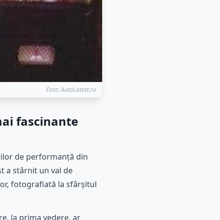
Foto: AutoLatest.ro
mai fascinante
ilor de performanță din
 a stârnit un val de
, fotografiată la sfârșitul
re, la prima vedere, ar