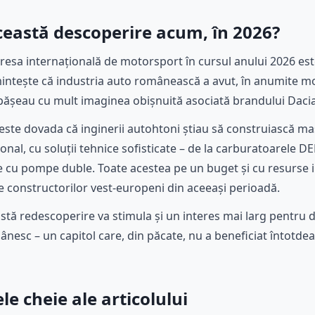
ceastă descoperire acum, în 2026?
 presa internațională de motorsport în cursul anului 2026 es
amintește că industria auto românească a avut, în anumite m
epășeau cu mult imaginea obișnuită asociată brandului Daci
ste dovada că inginerii autohtoni știau să construiască maș
onal, cu soluții tehnice sofisticate – de la carburatoarele 
are cu pompe duble. Toate acestea pe un buget și cu resurs
le constructorilor vest-europeni din aceeași perioadă.
tă redescoperire va stimula și un interes mai larg pentr
ânesc – un capitol care, din păcate, nu a beneficiat întotde
e cheie ale articolului