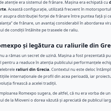
de atenție era sistemul de frânare. Mașina era echipată cu
rte
. Această configurație, utilizată frecvent în motorsport
 asupra distribuției forței de frânare între puntea față și ce
balanța” de frânare, un avantaj considerabil în abordarea vir
ul de condiții întâlnite pe traseele de raliu.
mexpo și legătura cu raliurile din Gre
nu a rămas un secret de uzină. Mașina a fost prezentată pub
 pentru a readuce în atenția publicului performanțele echip
 celebrele
raliuri din Grecia
. Contextul nu este deloc întâmpl
țiile internaționale de profil din acea perioadă, iar proiec
oluția firească a acelei tradiții.
mploarea Romexpo sugera, de altfel, că nu era vorba de un p
 de la Mioveni o dorea văzută și apreciată de publicul larg 