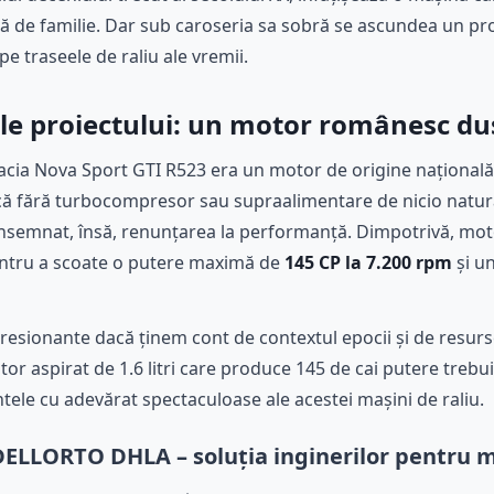
ă de familie. Dar sub caroseria sa sobră se ascundea un pro
e traseele de raliu ale vremii.
le proiectului: un motor românesc dus
acia Nova Sport GTI R523 era un motor de origine națională
adică fără turbocompresor sau supraalimentare de nicio natur
însemnat, însă, renunțarea la performanță. Dimpotrivă, mot
pentru a scoate o putere maximă de
145 CP la 7.200 rpm
și u
presionante dacă ținem cont de contextul epocii și de resurse
or aspirat de 1.6 litri care produce 145 de cai putere trebu
entele cu adevărat spectaculoase ale acestei mașini de raliu.
DELLORTO DHLA – soluția inginerilor pentru 