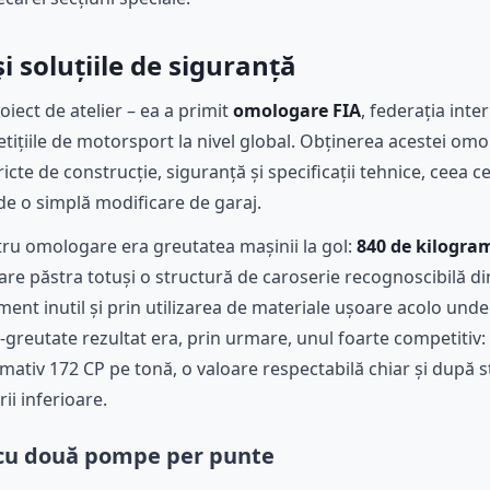
 soluțiile de siguranță
iect de atelier – ea a primit
omologare FIA
, federația inte
ițiile de motorsport la nivel global. Obținerea acestei om
te de construcție, siguranță și specificații tehnice, ceea ce
 de o simplă modificare de garaj.
ru omologare era greutatea mașinii la gol:
840 de kilogra
re păstra totuși o structură de caroserie recognoscibilă din
ment inutil și prin utilizarea de materiale ușoare acolo und
greutate rezultat era, prin urmare, unul foarte competitiv: 
ativ 172 CP pe tonă, o valoare respectabilă chiar și după 
ii inferioare.
 cu două pompe per punte