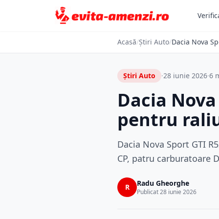
Verific
Acasă
/
Știri Auto
/
Dacia Nova Spo
Știri Auto
·
28 iunie 2026
·
6 m
Dacia Nova 
pentru rali
Dacia Nova Sport GTI R52
CP, patru carburatoare 
Radu Gheorghe
R
Publicat 28 iunie 2026