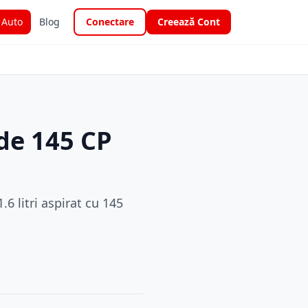
i Auto
Blog
Conectare
Creează Cont
de 145 CP
6 litri aspirat cu 145