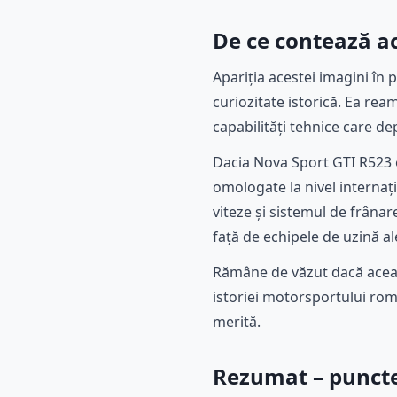
De ce contează a
Apariția acestei imagini în
curiozitate istorică. Ea re
capabilități tehnice care d
Dacia Nova Sport GTI R523 e
omologate la nivel internați
viteze și sistemul de frân
față de echipele de uzină a
Rămâne de văzut dacă aceas
istoriei motorsportului rom
merită.
Rezumat – punctel