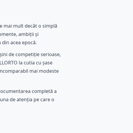
te mai mult decât o simplă
omente, ambiții și
a din acea epocă.
ini de competiție serioase,
DELLORTO la cutia cu șase
e incomparabil mai modeste
u documentarea completă a
auna de atenția pe care o