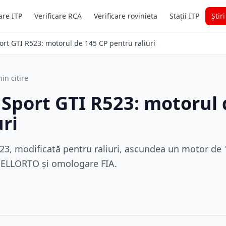
are ITP
Verificare RCA
Verificare rovinieta
Stații ITP
Știr
rt GTI R523: motorul de 145 CP pentru raliuri
in citire
Sport GTI R523: motorul 
uri
3, modificată pentru raliuri, ascundea un motor de 1.
DELLORTO și omologare FIA.