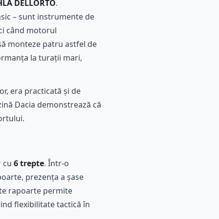
DHLA DELLORTO
.
sic – sunt instrumente de
nci când motorul
s să monteze patru astfel de
rmanța la turații mari,
r, era practicată și de
uzină Dacia demonstrează că
rtului.
r cu
6 trepte
. Într-o
apoarte, prezența a șase
lte rapoarte permite
d flexibilitate tactică în