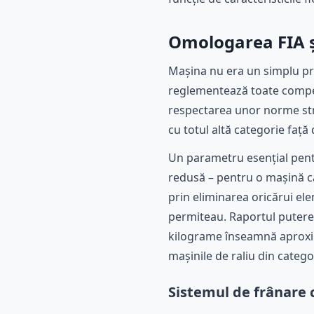
Omologarea FIA și
Mașina nu era un simplu pro
reglementează toate compet
respectarea unor norme stric
cu totul altă categorie față
Un parametru esențial pent
redusă – pentru o mașină ca
prin eliminarea oricărui ele
permiteau. Raportul putere-
kilograme înseamnă aproxim
mașinile de raliu din categor
Sistemul de frânare