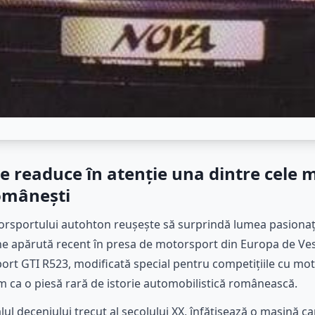
e readuce în atenție una dintre cele 
românești
torsportului autohton reușește să surprindă lumea pasionaț
ine apărută recent în presa de motorsport din Europa de Vest
ort GTI R523, modificată special pentru competițiile cu motor
um ca o piesă rară de istorie automobilistică românească.
alul deceniului trecut al secolului XX, înfățișează o mașină ca