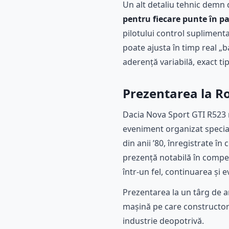
Un alt detaliu tehnic demn 
pentru fiecare punte în pa
pilotului control suplimentar
poate ajusta în timp real „
aderență variabilă, exact tip
Prezentarea la Ro
Dacia Nova Sport GTI R523 
eveniment organizat special
din anii ’80, înregistrate în
prezență notabilă în competi
într-un fel, continuarea și ev
Prezentarea la un târg de a
mașină pe care constructorul
industrie deopotrivă.