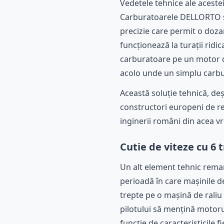
Vedetele tehnice ale acestei
Carburatoarele DELLORTO su
precizie care permit o doza
funcționează la turații ridi
carburatoare pe un motor de
acolo unde un simplu carbur
Această soluție tehnică, deș
constructori europeni de r
inginerii români din acea 
Cutie de viteze cu 6 
Un alt element tehnic remar
perioadă în care mașinile de
trepte pe o mașină de raliu
pilotului să mențină motorul
funcție de caracteristicile f