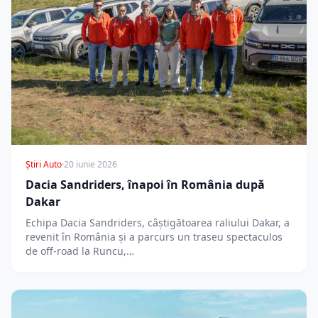
Știri Auto
·
20 iunie 2026
Dacia Sandriders, înapoi în România după
Dakar
Echipa Dacia Sandriders, câștigătoarea raliului Dakar, a
revenit în România și a parcurs un traseu spectaculos
de off-road la Runcu,…