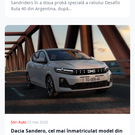
Sandriders în a doua probă specială a raliului Desafío
Ruta 40 din Argentina, după…
Știri Auto
·
25 mai 2026
Dacia Sandero, cel mai înmatriculat model din