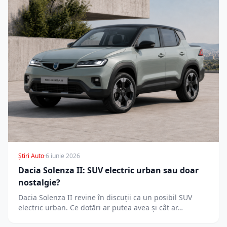
Știri Auto
·
6 iunie 2026
Dacia Solenza II: SUV electric urban sau doar
nostalgie?
Dacia Solenza II revine în discuții ca un posibil SUV
electric urban. Ce dotări ar putea avea și cât ar…