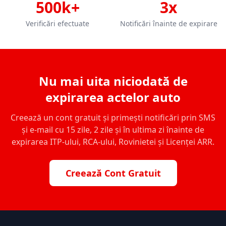
500k+
3x
Verificări efectuate
Notificări înainte de expirare
Nu mai uita niciodată de
expirarea actelor auto
Creează un cont gratuit și primești notificări prin SMS
și e-mail cu 15 zile, 2 zile și în ultima zi înainte de
expirarea ITP-ului, RCA-ului, Rovinietei și Licenței ARR.
Creează Cont Gratuit