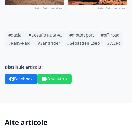
Foto: Automarket.ro
Foto: Automarket.ro
#dacia
#Desafío Ruta 40
#motorsport
#off-road
#Rally-Raid
#Sandrider
#Sébastien Loeb
#W2Rc
Distribuie articolul:
Facebook
WhatsApp
Alte articole