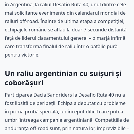
în Argentina, la raliul Desafío Ruta 40, unul dintre cele
mai solicitante evenimente din calendarul mondial de
raliuri off-road. Înainte de ultima etapă a competiției,
echipajele române se aflau la doar 7 secunde distanță
față de liderul clasamentului general – o marjă infimă
care transforma finalul de raliu într-o bătălie pură
pentru victorie.
Un raliu argentinian cu suișuri și
coborâșuri
Participarea Dacia Sandriders la Desafío Ruta 40 nu a
fost lipsită de peripeții. Echipa a debutat cu probleme
în prima probă specială, un început dificil care putea
umbri întreaga campanie argentiniană. Competițiile de
anduranță off-road sunt, prin natura lor, imprevizibile –