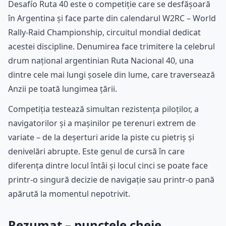
Desafío Ruta 40 este o competiție care se desfășoară
în Argentina și face parte din calendarul W2RC – World
Rally-Raid Championship, circuitul mondial dedicat
acestei discipline. Denumirea face trimitere la celebrul
drum național argentinian Ruta Nacional 40, una
dintre cele mai lungi șosele din lume, care traversează
Anzii pe toată lungimea țării.
Competiția testează simultan rezistența piloților, a
navigatorilor și a mașinilor pe terenuri extrem de
variate – de la deșerturi aride la piste cu pietriș și
denivelări abrupte. Este genul de cursă în care
diferența dintre locul întâi și locul cinci se poate face
printr-o singură decizie de navigație sau printr-o pană
apărută la momentul nepotrivit.
Rezumat – punctele cheie