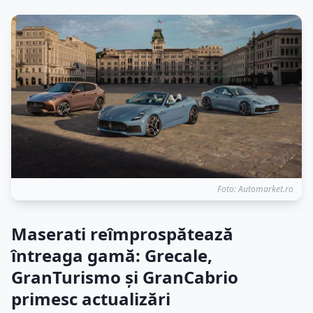
Foto: Automarket.ro
Maserati reîmprospătează
întreaga gamă: Grecale,
GranTurismo și GranCabrio
primesc actualizări