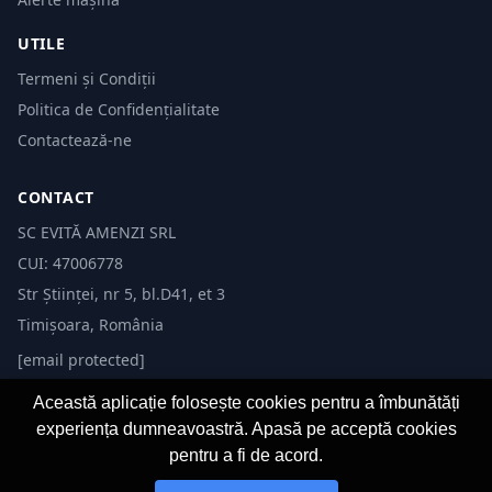
UTILE
Termeni și Condiții
Politica de Confidențialitate
Contactează-ne
CONTACT
SC EVITĂ AMENZI SRL
CUI: 47006778
Str Științei, nr 5, bl.D41, et 3
Timișoara, România
[email protected]
Această aplicație folosește cookies pentru a îmbunătăți
experiența dumneavoastră. Apasă pe acceptă cookies
pentru a fi de acord.
© 2026 Evită Amenzi. Toate drepturile rezervate. Dezvoltat de
Fast-IT.ro