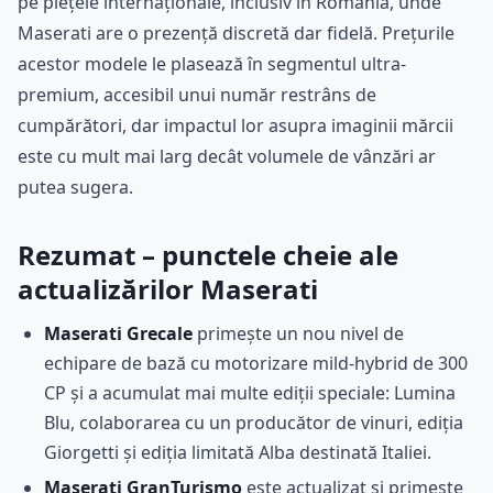
pe piețele internaționale, inclusiv în România, unde
Maserati are o prezență discretă dar fidelă. Prețurile
acestor modele le plasează în segmentul ultra-
premium, accesibil unui număr restrâns de
cumpărători, dar impactul lor asupra imaginii mărcii
este cu mult mai larg decât volumele de vânzări ar
putea sugera.
Rezumat – punctele cheie ale
actualizărilor Maserati
Maserati Grecale
primește un nou nivel de
echipare de bază cu motorizare mild-hybrid de 300
CP și a acumulat mai multe ediții speciale: Lumina
Blu, colaborarea cu un producător de vinuri, ediția
Giorgetti și ediția limitată Alba destinată Italiei.
Maserati GranTurismo
este actualizat și primește