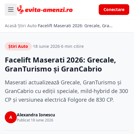
Conectare
Acasă
/
Știri Auto
/
Facelift Maserati 2026: Grecale, GranTurismo și GranCabrio
Știri Auto
·
18 iunie 2026
·
6 min citire
Facelift Maserati 2026: Grecale,
GranTurismo și GranCabrio
Maserati actualizează Grecale, GranTurismo și
GranCabrio cu ediții speciale, mild-hybrid de 300
CP și versiunea electrică Folgore de 830 CP.
Alexandra Ionescu
A
Publicat 18 iunie 2026