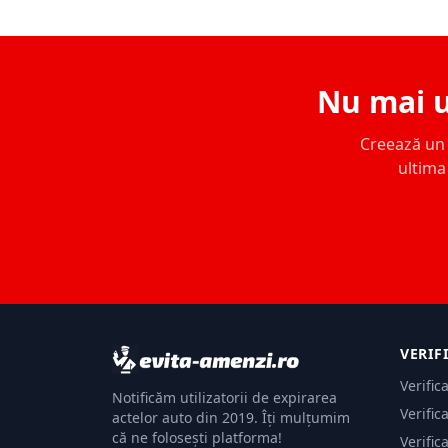
Nu mai u
Creează un c
ultima 
VERIF
Verific
Notificăm utilizatorii de expirarea
Verific
actelor auto din 2019. Îți mulțumim
că ne folosești platforma!
Verific