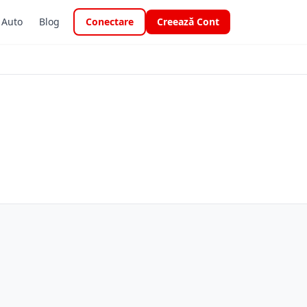
i Auto
Blog
Conectare
Creează Cont