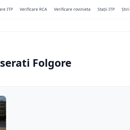
are ITP
Verificare RCA
Verificare rovinieta
Stații ITP
Știr
serati Folgore