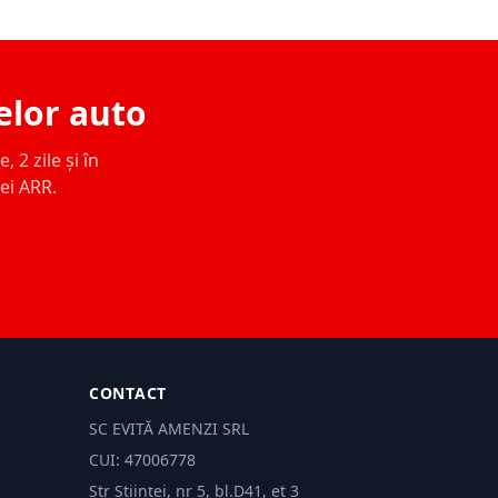
elor auto
 2 zile și în
ței ARR.
CONTACT
SC EVITĂ AMENZI SRL
CUI: 47006778
Str Științei, nr 5, bl.D41, et 3