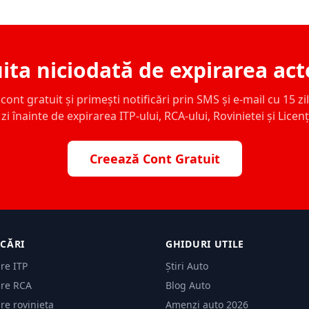
ita niciodată de expirarea act
ont gratuit și primești notificări prin SMS și e-mail cu 15 zile,
zi înainte de expirarea ITP-ului, RCA-ului, Rovinietei și Licen
Creează Cont Gratuit
ICĂRI
GHIDURI UTILE
are ITP
Știri Auto
are RCA
Blog Auto
are rovinieta
Amenzi auto 2026