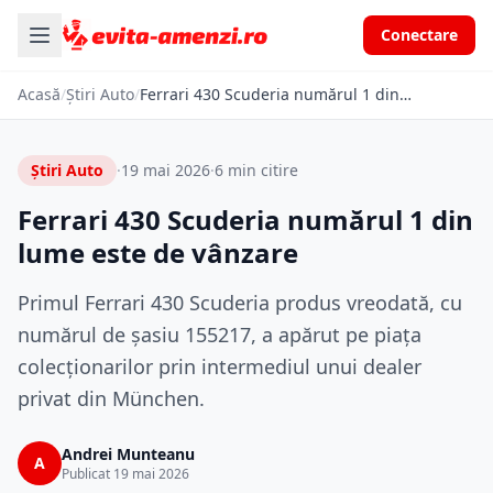
Conectare
Acasă
/
Știri Auto
/
Ferrari 430 Scuderia numărul 1 din lume este de vânzare
Știri Auto
·
19 mai 2026
·
6 min citire
Ferrari 430 Scuderia numărul 1 din
lume este de vânzare
Primul Ferrari 430 Scuderia produs vreodată, cu
numărul de șasiu 155217, a apărut pe piața
colecționarilor prin intermediul unui dealer
privat din München.
Andrei Munteanu
A
Publicat 19 mai 2026