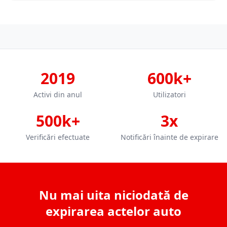
2019
600k+
Activi din anul
Utilizatori
500k+
3x
Verificări efectuate
Notificări înainte de expirare
Nu mai uita niciodată de
expirarea actelor auto