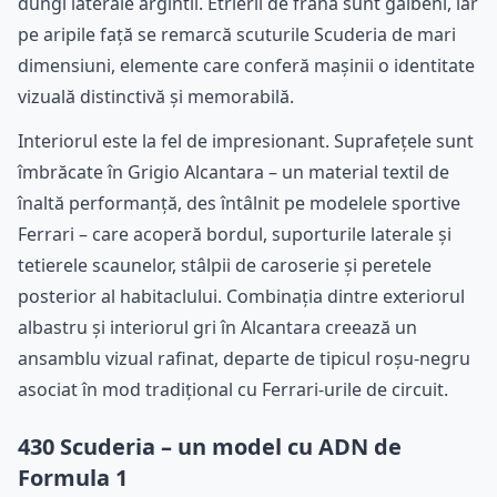
dungi laterale argintii. Etrierii de frână sunt galbeni, iar
pe aripile față se remarcă scuturile Scuderia de mari
dimensiuni, elemente care conferă mașinii o identitate
vizuală distinctivă și memorabilă.
Interiorul este la fel de impresionant. Suprafețele sunt
îmbrăcate în Grigio Alcantara – un material textil de
înaltă performanță, des întâlnit pe modelele sportive
Ferrari – care acoperă bordul, suporturile laterale și
tetierele scaunelor, stâlpii de caroserie și peretele
posterior al habitaclului. Combinația dintre exteriorul
albastru și interiorul gri în Alcantara creează un
ansamblu vizual rafinat, departe de tipicul roșu-negru
asociat în mod tradițional cu Ferrari-urile de circuit.
430 Scuderia – un model cu ADN de
Formula 1