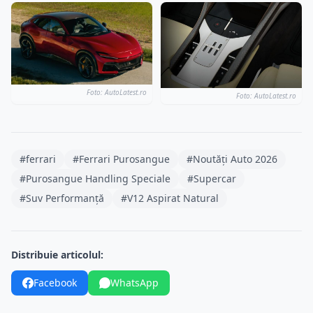
Foto: AutoLatest.ro
Foto: AutoLatest.ro
#ferrari
#Ferrari Purosangue
#Noutăți Auto 2026
#Purosangue Handling Speciale
#Supercar
#Suv Performanță
#V12 Aspirat Natural
Distribuie articolul:
Facebook
WhatsApp