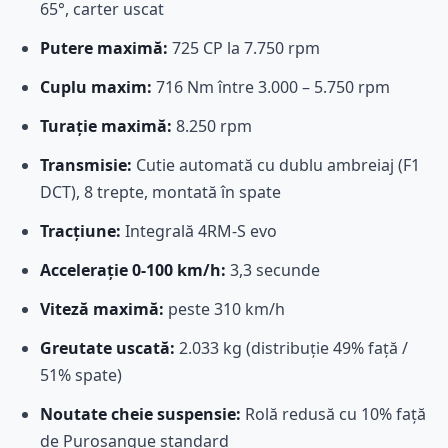
65°, carter uscat
Putere maximă:
725 CP la 7.750 rpm
Cuplu maxim:
716 Nm între 3.000 – 5.750 rpm
Turație maximă:
8.250 rpm
Transmisie:
Cutie automată cu dublu ambreiaj (F1
DCT), 8 trepte, montată în spate
Tracțiune:
Integrală 4RM-S evo
Accelerație 0-100 km/h:
3,3 secunde
Viteză maximă:
peste 310 km/h
Greutate uscată:
2.033 kg (distribuție 49% față /
51% spate)
Noutate cheie suspensie:
Rolă redusă cu 10% față
de Purosangue standard