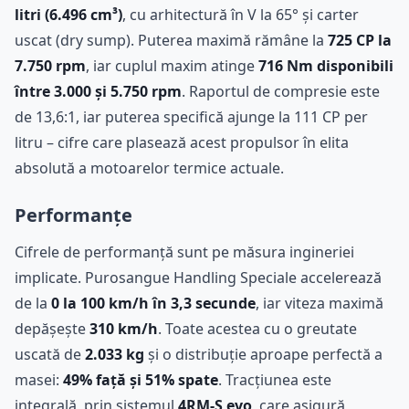
litri (6.496 cm³)
, cu arhitectură în V la 65° și carter
uscat (dry sump). Puterea maximă rămâne la
725 CP la
7.750 rpm
, iar cuplul maxim atinge
716 Nm disponibili
între 3.000 și 5.750 rpm
. Raportul de compresie este
de 13,6:1, iar puterea specifică ajunge la 111 CP per
litru – cifre care plasează acest propulsor în elita
absolută a motoarelor termice actuale.
Performanțe
Cifrele de performanță sunt pe măsura ingineriei
implicate. Purosangue Handling Speciale accelerează
de la
0 la 100 km/h în 3,3 secunde
, iar viteza maximă
depășește
310 km/h
. Toate acestea cu o greutate
uscată de
2.033 kg
și o distribuție aproape perfectă a
masei:
49% față și 51% spate
. Tracțiunea este
integrală, prin sistemul
4RM-S evo
, care asigură