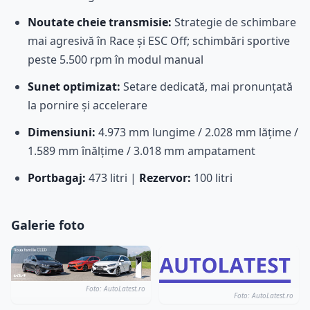
Noutate cheie transmisie:
Strategie de schimbare
mai agresivă în Race și ESC Off; schimbări sportive
peste 5.500 rpm în modul manual
Sunet optimizat:
Setare dedicată, mai pronunțată
la pornire și accelerare
Dimensiuni:
4.973 mm lungime / 2.028 mm lățime /
1.589 mm înălțime / 3.018 mm ampatament
Portbagaj:
473 litri |
Rezervor:
100 litri
Galerie foto
Foto: AutoLatest.ro
Foto: AutoLatest.ro