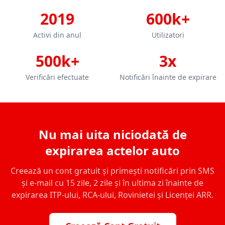
2019
600k+
Activi din anul
Utilizatori
500k+
3x
Verificări efectuate
Notificări înainte de expirare
Nu mai uita niciodată de
expirarea actelor auto
Creează un cont gratuit și primești notificări prin SMS
și e-mail cu 15 zile, 2 zile și în ultima zi înainte de
expirarea ITP-ului, RCA-ului, Rovinietei și Licenței ARR.