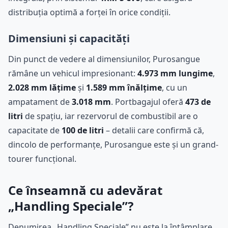
distribuția optimă a forței în orice condiții.
Dimensiuni și capacități
Din punct de vedere al dimensiunilor, Purosangue
rămâne un vehicul impresionant:
4.973 mm lungime
,
2.028 mm lățime
și
1.589 mm înălțime
, cu un
ampatament de
3.018 mm
. Portbagajul oferă
473 de
litri
de spațiu, iar rezervorul de combustibil are o
capacitate de
100 de litri
– detalii care confirmă că,
dincolo de performanțe, Purosangue este și un grand-
tourer funcțional.
Ce înseamnă cu adevărat
„Handling Speciale”?
Denumirea „Handling Speciale” nu este la întâmplare