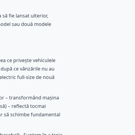
ă fie lansat ulterior,
r model sau două modele
eea ce privește vehiculele
t după ce vânzările nu au
lectric full-size de nouă
ator – transformând mașina
să) – reflectă tocmai
dar să schimbe fundamental