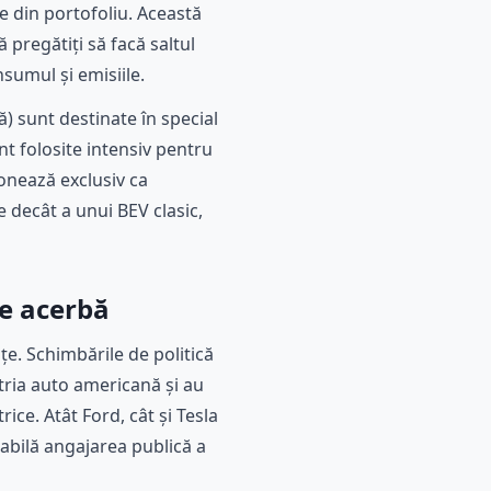
le din portofoliu. Această
 pregătiți să facă saltul
sumul și emisiile.
) sunt destinate în special
t folosite intensiv pentru
onează exclusiv ca
e decât a unui BEV clasic,
ie acerbă
țe. Schimbările de politică
tria auto americană și au
ice. Atât Ford, cât și Tesla
abilă angajarea publică a