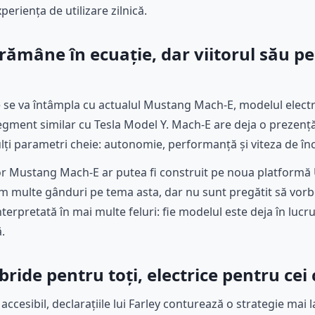
eriența de utilizare zilnică.
ămâne în ecuație, dar viitorul său p
e se va întâmpla cu actualul Mustang Mach-E, modelul electri
egment similar cu Tesla Model Y. Mach-E are deja o prezență
ulți parametri cheie: autonomie, performanță și viteza de în
tor Mustang Mach-E ar putea fi construit pe noua platformă U
 multe gânduri pe tema asta, dar nu sunt pregătit să vorbe
terpretată în mai multe feluri: fie modelul este deja în lucru 
ă.
bride pentru toți, electrice pentru cei
accesibil, declarațiile lui Farley conturează o strategie mai 