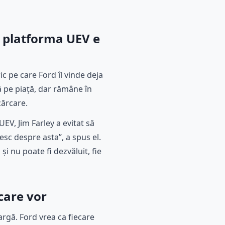
e platforma UEV e
c pe care Ford îl vinde deja
 pe piață, dar rămâne în
cărcare.
EV, Jim Farley a evitat să
sc despre asta”, a spus el.
și nu poate fi dezvăluit, fie
 care vor
largă. Ford vrea ca fiecare