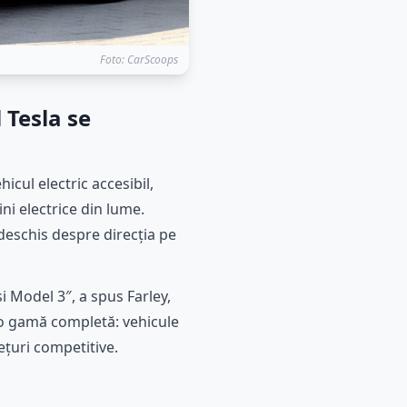
Foto: CarScoops
 Tesla se
icul electric accesibil,
ni electrice din lume.
 deschis despre direcția pe
i Model 3″, a spus Farley,
e o gamă completă: vehicule
ețuri competitive.