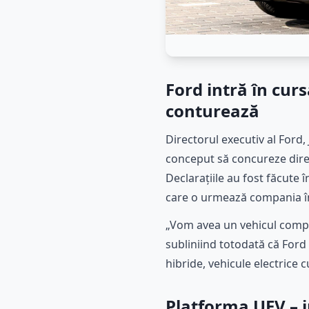
Ford intră în curs
conturează
Directorul executiv al Ford, 
conceput să concureze direc
Declarațiile au fost făcute 
care o urmează compania în 
„Vom avea un vehicul complet
subliniind totodată că Ford
hibride, vehicule electrice 
Platforma UEV – i