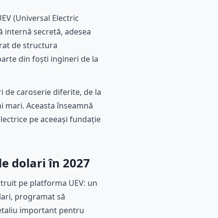
EV (Universal Electric
pă internă secretă, adesea
rat de structura
rte din foști ingineri de la
 de caroserie diferite, de la
ni mari. Aceasta înseamnă
electrice pe aceeași fundație
e dolari în 2027
struit pe platforma UEV: un
lari, programat să
detaliu important pentru