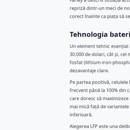
Farley a descris situația ac
repriză dintr-un meci de nou
corect înainte ca piața să 
Tehnologia baterii
Un element tehnic esențial a
30.000 de dolari, cât și, cel 
fosfat (lithium-iron-phospha
dezavantaje clare.
Pe partea pozitivă, celulele
frecvent până la 100% din ca
care doresc să maximizeze au
mai mică față de variantele
inferioară.
Alegerea LFP este una delibe