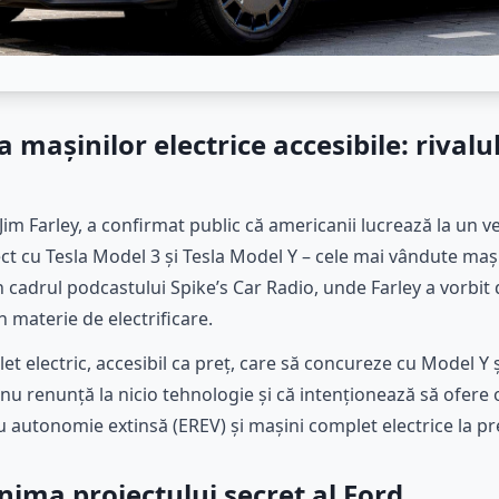
a mașinilor electrice accesibile: rivalul
Jim Farley, a confirmat public că americanii lucrează la un veh
t cu Tesla Model 3 și Tesla Model Y – cele mai vândute mași
în cadrul podcastului Spike’s Car Radio, unde Farley a vorbit
materie de electrificare.
 electric, accesibil ca preț, care să concureze cu Model Y ș
 nu renunță la nicio tehnologie și că intenționează să ofer
cu autonomie extinsă (EREV) și mașini complet electrice la pr
nima proiectului secret al Ford