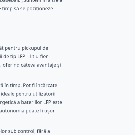
 baseball: „Suntem în a treia
re timp să se poziționeze
Atât pentru pickupul de
de tip LFP – litiu-fier-
, oferind câteva avantaje și
ă în timp. Pot fi încărcate
ideale pentru utilizatorii
getică a bateriilor LFP este
, autonomia poate fi ușor
lor sub control, fără a