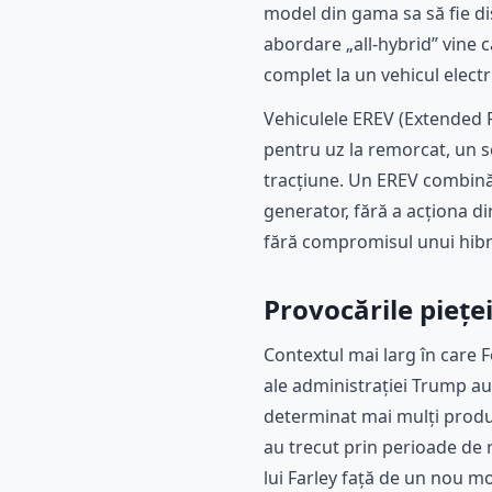
model din gama sa să fie dis
abordare „all-hybrid” vine c
complet la un vehicul electr
Vehiculele EREV (Extended R
pentru uz la remorcat, un 
tracțiune. Un EREV combină 
generator, fără a acționa di
fără compromisul unui hibr
Provocările piețe
Contextul mai larg în care F
ale administrației Trump au
determinat mai mulți producă
au trecut prin perioade de 
lui Farley față de un nou mod