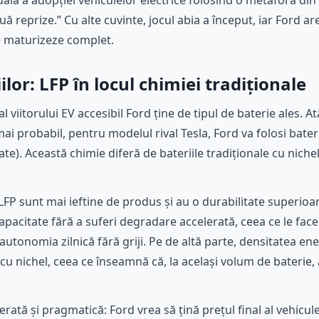
tuală a adopției vehiculelor electrice folosind o metaforă din
ă reprize.” Cu alte cuvinte, jocul abia a început, iar Ford a
se maturizeze complet.
lor: LFP în locul chimiei tradiționale
l viitorului EV accesibil Ford ține de tipul de baterie ales. 
mai probabil, pentru modelul rival Tesla, Ford va folosi baterii 
te). Această chimie diferă de bateriile tradiționale cu nichel
 LFP sunt mai ieftine de produs și au o durabilitate superioar
pacitate fără a suferi degradare accelerată, ceea ce le face 
tonomia zilnică fără griji. Pe de altă parte, densitatea ener
 cu nichel, ceea ce înseamnă că, la același volum de baterie
rată și pragmatică: Ford vrea să țină prețul final al vehicule