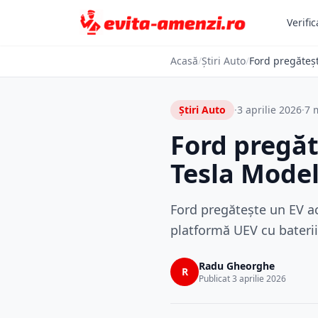
Verific
Acasă
/
Știri Auto
/
Ford pregăteșt
Știri Auto
·
3 aprilie 2026
·
7 m
Ford pregăt
Tesla Model 
Ford pregătește un EV ac
platformă UEV cu baterii
Radu Gheorghe
R
Publicat 3 aprilie 2026