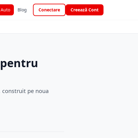
i Auto
Blog
Conectare
Creează Cont
 pentru
, construit pe noua