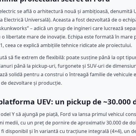
lectric se află o arhitectură nouă și ambițioasă, denumită U
a Electrică Universală). Aceasta a fost dezvoltată de o echi
 „skunkworks” – adică un grup de ingineri care lucrează sepa
 o libertate mare de inovație. Echipa este formată în mare pa
, ceea ce explică ambițiile tehnice ridicate ale proiectului.
 să fie extrem de flexibilă: poate susține până la opt tipuri
anuri până la pickup-uri, furgonete și SUV-uri de dimensiu
bază solidă pentru a construi o întreagă familie de vehicule 
 de dezvoltare și producție.
latforma UEV: un pickup de ~30.000 d
Model Y să ajungă pe piață, Ford va lansa primul vehicul con
ni medii, cu un preț de pornire de aproximativ 30.000 de do
fi disponibil și în variantă cu tracțiune integrală (4×4), un 