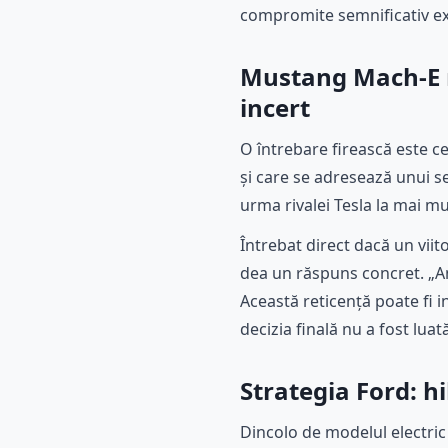
compromite semnificativ exp
Mustang Mach-E r
incert
O întrebare firească este c
și care se adresează unui s
urma rivalei Tesla la mai m
Întrebat direct dacă un vii
dea un răspuns concret. „Am
Această reticență poate fi in
decizia finală nu a fost luat
Strategia Ford: hi
Dincolo de modelul electric 