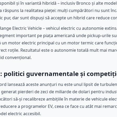
ponibil și în variantă hibridă – inclusiv Bronco și alte mode
a răspuns la realitatea pieței: mulți cumpărători nu sunt încă
ic pur, dar sunt dispuși să accepte un hibrid care reduce con
ange Electric Vehicle – vehicul electric cu autonomie extinsă
segment important pe piața americană unde pickup-urile sun
un motor electric principal cu un motor termic care funcți
rect roțile. Rezultatul este o autonomie totală mult mai mar
id convențional.
i: politici guvernamentale și competiț
ord lansează aceste anunțuri nu este unul lipsit de turbulen
 generat pierderi de zeci de miliarde de dolari pentru indus
tori să-și recalibreze ambițiile în materie de vehicule electr
reducere a programelor EV, ceea ce face cu atât mai remarc
el electric accesibil.