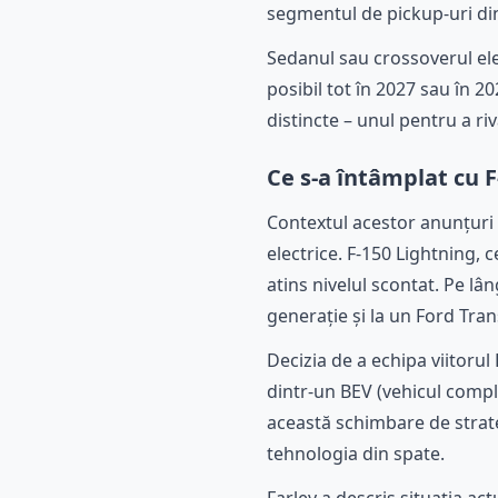
segmentul de pickup-uri din
Sedanul sau crossoverul elec
posibil tot în 2027 sau în
distincte – unul pentru a ri
Ce s-a întâmplat cu 
Contextul acestor anunțuri n
electrice. F-150 Lightning, 
atins nivelul scontat. Pe lâ
generație și la un Ford Tran
Decizia de a echipa viitor
dintr-un BEV (vehicul comple
această schimbare de strat
tehnologia din spate.