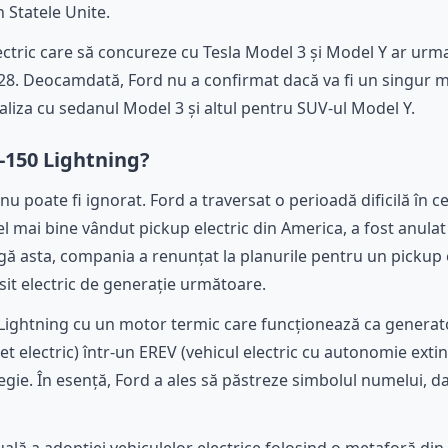
 Statele Unite.
tric care să concureze cu Tesla Model 3 și Model Y ar urma s
 2028. Deocamdată, Ford nu a confirmat dacă va fi un singu
valiza cu sedanul Model 3 și altul pentru SUV-ul Model Y.
F-150 Lightning?
u poate fi ignorat. Ford a traversat o perioadă dificilă în c
cel mai bine vândut pickup electric din America, a fost anula
ngă asta, compania a renunțat la planurile pentru un pickup e
sit electric de generație următoare.
ul Lightning cu un motor termic care funcționează ca gener
t electric) într-un EREV (vehicul electric cu autonomie extin
egie. În esență, Ford a ales să păstreze simbolul numelui, 