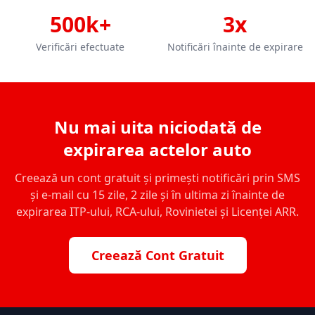
500k+
3x
Verificări efectuate
Notificări înainte de expirare
Nu mai uita niciodată de
expirarea actelor auto
Creează un cont gratuit și primești notificări prin SMS
și e-mail cu 15 zile, 2 zile și în ultima zi înainte de
expirarea ITP-ului, RCA-ului, Rovinietei și Licenței ARR.
Creează Cont Gratuit