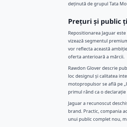
deținută de grupul Tata Moto
Prețuri și public
Repositionarea Jaguar este 
vizează segmentul premium 
vor reflecta această ambiț
oferta anterioară a mărcii.
Rawdon Glover descrie publi
loc designul și calitatea in
motopropulsor se află pe „lo
primul rând ca o declarație
Jaguar a recunoscut deschi
brand. Practic, compania ac
unui public complet nou, mai