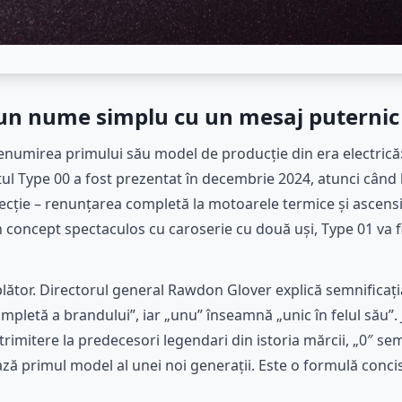
 un nume simplu cu un mesaj puternic
denumirea primului său model de producție din era electrică
ul Type 00 a fost prezentat în decembrie 2024, atunci când
ecție – renunțarea completă la motoarele termice și ascens
n concept spectaculos cu caroserie cu două uși, Type 01 va f
ător. Directorul general Rawdon Glover explică semnificația
pletă a brandului”, iar „unu” înseamnă „unic în felul său”. 
trimitere la predecesori legendari din istoria mărcii, „0″ sem
ză primul model al unei noi generații. Este o formulă conc