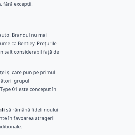
 fără excepții.
 auto. Brandul nu mai
ume ca Bentley. Prețurile
un salt considerabil față de
ței și care pun pe primul
rători, grupul
ă Type 01 este conceput în
ali
să rămână fideli noului
nte în favoarea atragerii
adiționale.