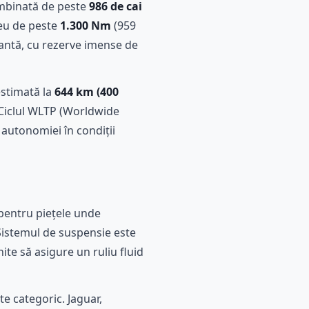
ombinată de peste
986 de cai
neu de peste
1.300 Nm
(959
vantă, cu rezerve imense de
estimată la
644 km (400
Ciclul WLTP (Worldwide
autonomiei în condiții
 pentru piețele unde
 Sistemul de suspensie este
e să asigure un ruliu fluid
te categoric. Jaguar,