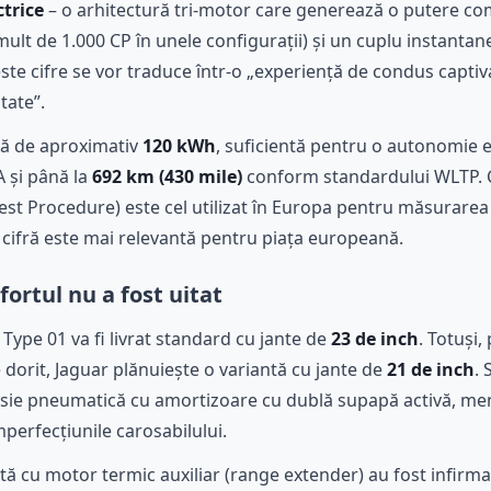
ctrice
– o arhitectură tri-motor care generează o putere c
mult de 1.000 CP în unele configurații) și un cuplu instanta
ceste cifre se vor traduce într-o „experiență de condus capti
tate”.
tă de aproximativ
120 kWh
, suficientă pentru o autonomie 
A și până la
692 km (430 mile)
conform standardului WLTP. 
st Procedure) este cel utilizat în Europa pentru măsurarea 
 cifră este mai relevantă pentru piața europeană.
fortul nu a fost uitat
, Type 01 va fi livrat standard cu jante de
23 de inch
. Totuși,
 dorit, Jaguar plănuiește o variantă cu jante de
21 de inch
.
sie pneumatică cu amortizoare cu dublă supapă activă, menit
mperfecțiunile carosabilului.
ntă cu motor termic auxiliar (range extender) au fost infirma