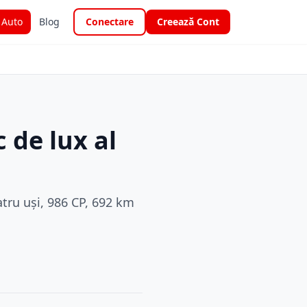
i Auto
Blog
Conectare
Creează Cont
 de lux al
atru uși, 986 CP, 692 km