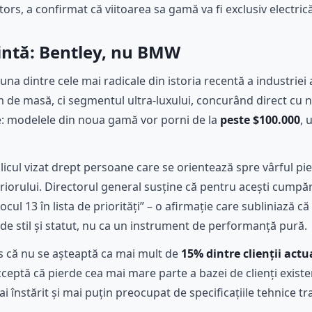
rs, a confirmat că viitoarea sa gamă va fi exclusiv electrică,
 țintă: Bentley, nu BMW
una dintre cele mai radicale din istoria recentă a industriei
de masă, ci segmentul ultra-luxului, concurând direct cu n
ie: modelele din noua gamă vor porni de la
peste $100.000
, 
cul vizat drept persoane care se orientează spre vârful pie
teriorului. Directorul general susține că pentru acești cumpă
cul 13 în lista de priorități” – o afirmație care subliniază c
 de stil și statut, nu ca un instrument de performanță pură.
s că nu se așteaptă ca mai mult de
15% dintre clienții actu
ceptă că pierde cea mai mare parte a bazei de clienți existe
 înstărit și mai puțin preocupat de specificațiile tehnice tr