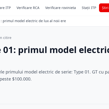
are ITP
Verificare RCA
Verificare rovinieta
Stații ITP
Știr
: primul model electric de lux al noii ere
n citire
 01: primul model electric
e primului model electric de serie: Type 01. GT cu p
peste $100.000.