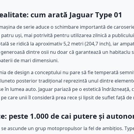
realitate: cum arată Jaguar Type 01
 mașina de serie aduce o schimbare importantă de caroserie
patru uși, mai potrivită pentru utilizarea zilnică a publiculu
ală se ridică la aproximativ 5,2 metri (204,7 inch), iar amp
ă generoasă dintre osii nu doar că garantează un habitaclu s
aterii de mari dimensiuni.
inia de design a conceptului nu pare să fie temperată semnif
 luneto posterior tradițional reprezintă unul dintre element
e în lumea auto. Jaguar pariază pe o estetică îndrăzneață, c
l pe care unii îl consideră prea rece și lipsit de suflet față d
ice: peste 1.000 de cai putere și auto
se ascunde un grup motopropulsor la fel de ambițios. Type 