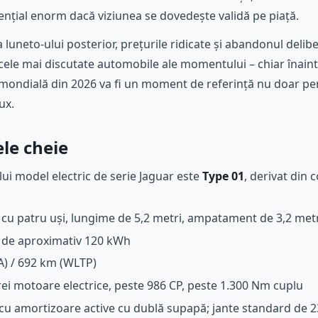
ențial enorm dacă viziunea se dovedește validă pe piață.
luneto-ului posterior, prețurile ridicate și abandonul deliber
cele mai discutate automobile ale momentului – chiar înainte
mondială din 2026 va fi un moment de referință nu doar pen
ux.
le cheie
ui model electric de serie Jaguar este
Type 01
, derivat din
 cu patru uși, lungime de 5,2 metri, ampatament de 3,2 met
ă de aproximativ 120 kWh
A) / 692 km (WLTP)
trei motoare electrice, peste 986 CP, peste 1.300 Nm cuplu
cu amortizoare active cu dublă supapă; jante standard de 23