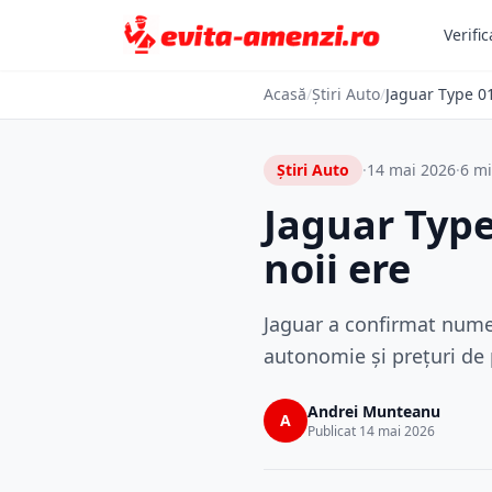
Verific
Acasă
/
Știri Auto
/
Jaguar Type 01
Știri Auto
·
14 mai 2026
·
6 mi
Jaguar Type
noii ere
Jaguar a confirmat numel
autonomie și prețuri de 
Andrei Munteanu
A
Publicat 14 mai 2026