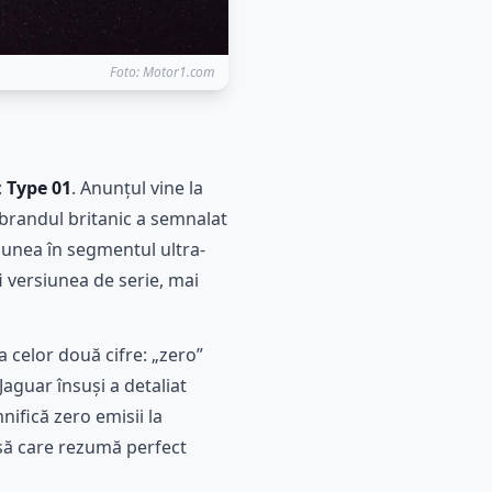
Foto: Motor1.com
:
Type 01
. Anunțul vine la
 brandul britanic a semnalat
iunea în segmentul ultra-
i versiunea de serie, mai
 celor două cifre: „zero”
Jaguar însuși a detaliat
nifică zero emisii la
isă care rezumă perfect