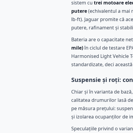
sistem cu
trei motoare ele
putere
(echivalentul a mai 
lb-ft). Jaguar promite că a
putere, rafinament și stabili
Bateria are o capacitate ne
mile)
în ciclul de testare EP
Harmonised Light Vehicle Te
standardizate, deci această
Suspensie și roți: con
Chiar și în varianta de bază
calitatea drumurilor lasă de
pe măsura prețului: suspen
și izolarea ocupanților de i
Speculațiile privind o varia