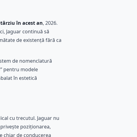
târziu în acest an
, 2026.
ci, Jaguar continuă să
mătate de existență fără ca
sistem de nomenclatură
pe” pentru modele
balat în estetică
ical cu trecutul. Jaguar nu
 privește poziționarea,
ute chiar de conducerea