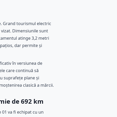
. Grand tourismul electric
i vizat. Dimensiunile sunt
atamentul atinge 3,2 metri
pațios, dar permite și
icativ în versiunea de
ele care continuă să
u suprafețe plane și
e moștenirea clasică a mărcii.
nomie de 692 km
01 va fi echipat cu un