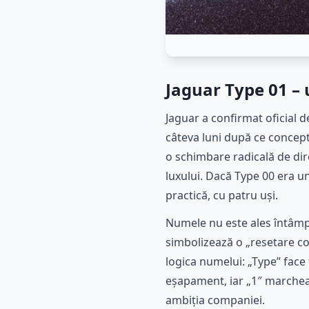
Jaguar Type 01 –
Jaguar a confirmat oficial 
câteva luni după ce concept
o schimbare radicală de dir
luxului. Dacă Type 00 era u
practică, cu patru uși.
Numele nu este ales întâmpl
simbolizează o „resetare com
logica numelui: „Type” face 
eșapament, iar „1″ marchea
ambiția companiei.