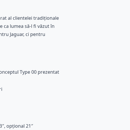
at al clientelei tradiționale
 ca lumea să-l fi văzut în
tru Jaguar, ci pentru
 conceptul Type 00 prezentat
ri
″, opțional 21″