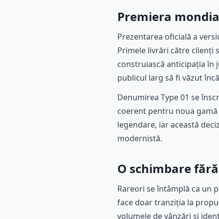
Premiera mondială
Prezentarea oficială a vers
Primele livrări către clienți
construiască anticipația în
publicul larg să fi văzut înc
Denumirea Type 01 se înscr
coerent pentru noua gamă a 
legendare, iar această deciz
modernistă.
O schimbare fără
Rareori se întâmplă ca un pr
face doar tranziția la propu
volumele de vânzări și iden