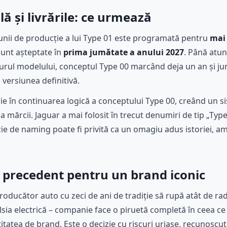
 și livrările: ce urmează
iunii de producție a lui Type 01 este programată pentru
mai 
 sunt așteptate în
prima jumătate a anului 2027
. Până atun
 jurul modelului, conceptul Type 00 marcând deja un an și ju
ă versiunea definitivă.
ie în continuarea logică a conceptului Type 00, creând un 
mărcii. Jaguar a mai folosit în trecut denumiri de tip „Ty
ie de naming poate fi privită ca un omagiu adus istoriei, am
 precedent pentru un brand iconic
oducător auto cu zeci de ani de tradiție să rupă atât de rad
lsia electrică – companie face o piruetă completă în ceea ce
titatea de brand. Este o decizie cu riscuri uriașe, recunosc