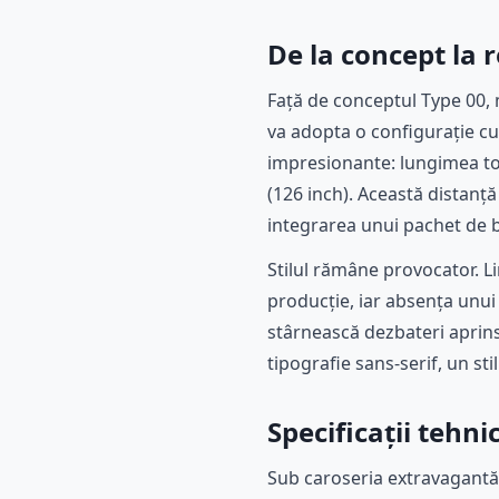
De la concept la 
Față de conceptul Type 00,
va adopta o configurație cu 
impresionante: lungimea tot
(126 inch). Această distanț
integrarea unui pachet de b
Stilul rămâne provocator. L
producție, iar absența unui
stârnească dezbateri aprins
tipografie sans-serif, un sti
Specificații tehn
Sub caroseria extravagantă 