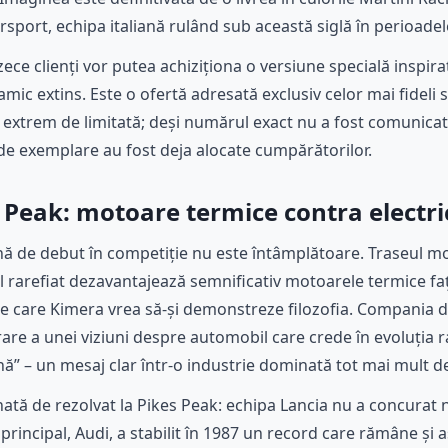
rsport, echipa italiană rulând sub această siglă în perioadele
ece clienți vor putea achiziționa o versiune specială inspir
ic extins. Este o ofertă adresată exclusiv celor mai fideli s
i extrem de limitată; deși numărul exact nu a fost comunicat
de exemplare au fost deja alocate cumpărătorilor.
 Peak: motoare termice contra electri
nă de debut în competiție nu este întâmplătoare. Traseul m
l rarefiat dezavantajează semnificativ motoarele termice faț
e care Kimera vrea să-și demonstreze filozofia. Compania de
are a unei viziuni despre automobil care crede în evoluția ra
ă” – un mesaj clar într-o industrie dominată tot mai mult de d
ată de rezolvat la Pikes Peak: echipa Lancia nu a concurat ni
u principal, Audi, a stabilit în 1987 un record care rămâne și 