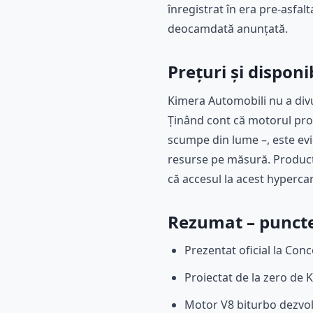
înregistrat în era pre-asfal
deocamdată anunțată.
Prețuri și disponi
Kimera Automobili nu a divul
Ținând cont că motorul pro
scumpe din lume –, este evi
resurse pe măsură. Producți
că accesul la acest hyperca
Rezumat – puncte
Prezentat oficial la Conc
Proiectat de la zero de 
Motor V8 biturbo dezvol