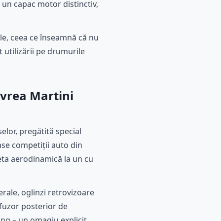
un capac motor distinctiv,
le, ceea ce înseamnă că nu
 utilizării pe drumurile
ivrea Martini
selor, pregătită special
ase competiții auto din
eta aerodinamică la un cu
rale, oglinzi retrovizoare
ifuzor posterior de
ing – un omagiu explicit