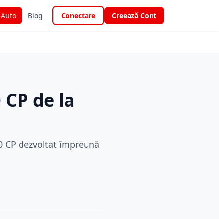
i Auto
Blog
Conectare
Creează Cont
 CP de la
00 CP dezvoltat împreună