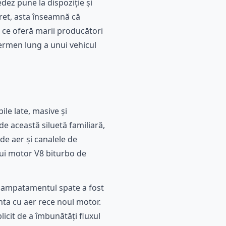
ez pune la dispoziție și
cret, asta înseamnă că
a ce oferă marii producători
ermen lung a unui vehicul
le late, masive și
 de această siluetă familiară,
de aer și canalele de
nui motor V8 biturbo de
i: ampatamentul spate a fost
enta cu aer rece noul motor.
licit de a îmbunătăți fluxul