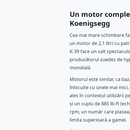
Un motor complet
Koenigsegg
Cea mai mare schimbare faț
un motor de 2,1 litri cu pat
K-39 face un salt spectacu
producătorul suedez de hyp
mondială.
Motorul este similar, ca ba
înlocuite cu unele mai mici,
ales în contextul utilizării p
și un cuplu de 885 lb-ft (e
rpm, un număr care plasează
limita superioară a gamei.