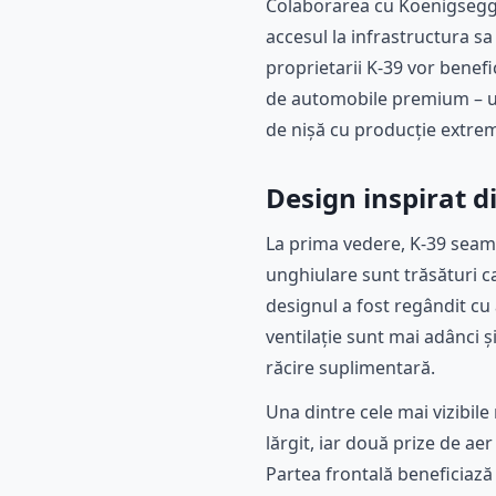
Colaborarea cu Koenigsegg n
accesul la infrastructura s
proprietarii K-39 vor benefi
de automobile premium – un
de nișă cu producție extrem
Design inspirat di
La prima vedere, K-39 seamă
unghiulare sunt trăsături car
designul a fost regândit cu 
ventilație sunt mai adânci 
răcire suplimentară.
Una dintre cele mai vizibil
lărgit, iar două prize de ae
Partea frontală beneficiază 