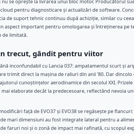
u se oprește la livrarea unui bloc motor. Producătorul sued
a cloud pentru diagnosticare și actualizări de software. Con
cia de suport tehnic continuu după achiziție, similar cu cee
 aspect important pentru omologarea și întreținerea pe t
 de limitată.
n trecut, gândit pentru viitor
nă inconfundabil cu Lancia 037: ampatamentul scurt și aripi
e trimit direct la mașina de raliuri din anii ’80. Dar dincolo
ajutorul cunoștințelor aerodinamice din secolul XXI. Prizele 
și mai elaborate decât la predecesoare, reflectând nevoia u
e modificări față de EVO37 și EVO38 se regăsește pe flancur
r de mari dimensiuni au fost integrate lateral pentru a alim
de faruri noi și o zonă de impact mai rafinată, cu scopul exp