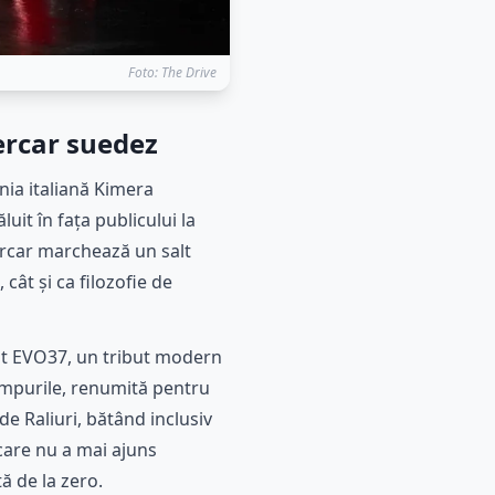
Foto: The Drive
ercar suedez
nia italiană Kimera
uit în fața publicului la
percar marchează un salt
cât și ca filozofie de
sat EVO37, un tribut modern
timpurile, renumită pentru
de Raliuri, bătând inclusiv
 care nu a mai ajuns
ă de la zero.