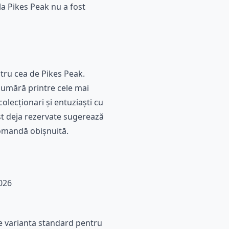
 la Pikes Peak nu a fost
ntru cea de Pikes Peak.
numără printre cele mai
lecționari și entuziaști cu
ost deja rezervate sugerează
comandă obișnuită.
2026
e varianta standard pentru