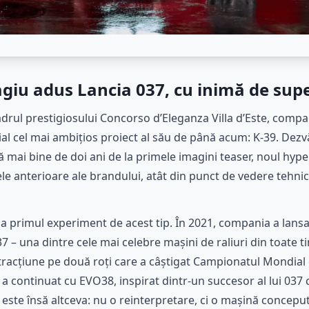
giu adus Lancia 037, cu inimă de sup
adrul prestigiosului Concorso d’Eleganza Villa d’Este, compa
al cel mai ambițios proiect al său de până acum: K-39. Dezvăl
pă mai bine de doi ani de la primele imagini teaser, noul hy
e anterioare ale brandului, atât din punct de vedere tehnic, 
la primul experiment de acest tip. În 2021, compania a lan
7 – una dintre cele mai celebre mașini de raliuri din toate 
 tracțiune pe două roți care a câștigat Campionatul Mondial 
 a continuat cu EVO38, inspirat dintr-un succesor al lui 037
 este însă altceva: nu o reinterpretare, ci o mașină conceput