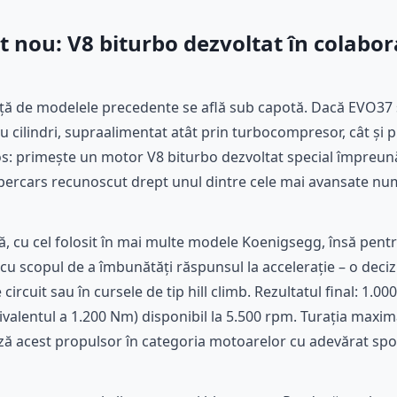
 nou: V8 biturbo dezvoltat în colabor
ă de modelele precedente se află sub capotă. Dacă EVO37 
ru cilindri, supraalimentat atât prin turbocompresor, cât și
los: primește un motor V8 biturbo dezvoltat special împreu
ercars recunoscut drept unul dintre cele mai avansate num
ză, cu cel folosit în mai multe modele Koenigsegg, însă pentr
 cu scopul de a îmbunătăți răspunsul la accelerație – o deci
e circuit sau în cursele de tip hill climb. Rezultatul final: 1.0
chivalentul a 1.200 Nm) disponibil la 5.500 rpm. Turația maxi
 acest propulsor în categoria motoarelor cu adevărat sport