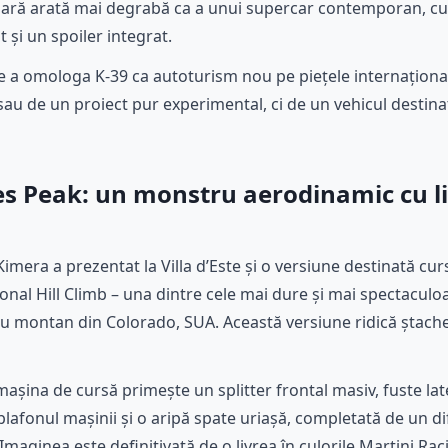
ară arată mai degrabă ca a unui supercar contemporan, cu 
 și un spoiler integrat.
e a omologa K-39 ca autoturism nou pe piețele internaționa
au de un proiect pur experimental, ci de un vehicul destinat
es Peak: un monstru aerodinamic cu l
Kimera a prezentat la Villa d’Este și o versiune destinată cur
onal Hill Climb – una dintre cele mai dure și mai spectaculo
eu montan din Colorado, SUA. Această versiune ridică ștach
așina de cursă primește un splitter frontal masiv, fuste late
plafonul mașinii și o aripă spate uriașă, completată de un d
aginea este definitivată de o livrea în culorile Martini Rac