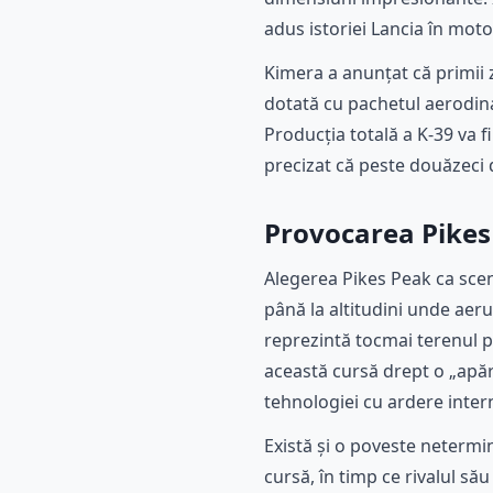
adus istoriei Lancia în moto
Kimera a anunțat că primii z
dotată cu pachetul aerodinam
Producția totală a K-39 va f
precizat că peste douăzeci 
Provocarea Pikes
Alegerea Pikes Peak ca sce
până la altitudini unde aeru
reprezintă tocmai terenul p
această cursă drept o „apăr
tehnologiei cu ardere intern
Există și o poveste netermin
cursă, în timp ce rivalul să