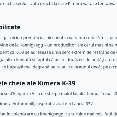
tare a traseului. Data exactă la care Kimera va face tentativa
bilitate
gat niciun preț oficial, nici pentru varianta rutieră, nici pe
vine de la Koenigsegg – un producător ale cărui mașini se 
dent că K-39 se adresează unui cerc extrem de restrâns de co
a ultra-limitată și faptul că peste douăzeci de unități au f
r se bazează mai degrabă pe relații cu brandul decât pe o 
le cheie ale Kimera K-39
orso d’Eleganza Villa d’Este, pe malul lacului Como, în mai 
Kimera Automobili, inspirat vizual din Lancia 037
tat în colaborare cu Koenigsegg, cu turbine mai mici față d