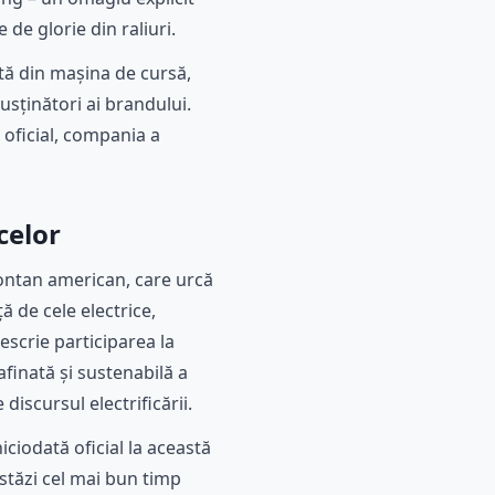
 de glorie din raliuri.
ată din mașina de cursă,
usținători ai brandului.
 oficial, compania a
celor
ontan american, care urcă
ă de cele electrice,
scrie participarea la
finată și sustenabilă a
iscursul electrificării.
ciodată oficial la această
astăzi cel mai bun timp