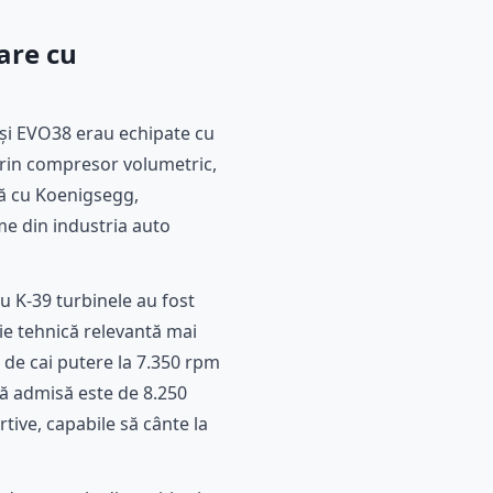
are cu
și EVO38 erau echipate cu
 prin compresor volumetric,
nă cu Koenigsegg,
e din industria auto
u K-39 turbinele au fost
zie tehnică relevantă mai
00 de cai putere la 7.350 rpm
mă admisă este de 8.250
ive, capabile să cânte la