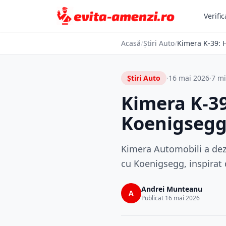
Verific
Acasă
/
Știri Auto
/
Kimera K-39: 
Știri Auto
·
16 mai 2026
·
7 mi
Kimera K-39
Koenigseg
Kimera Automobili a dez
cu Koenigsegg, inspirat 
Andrei Munteanu
A
Publicat 16 mai 2026