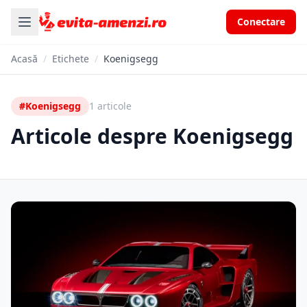
Conectare
Acasă
/
Etichete
/
Koenigsegg
#Koenigsegg
1 articole
Articole despre Koenigsegg