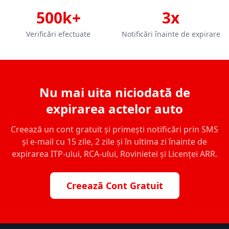
500k+
3x
Verificări efectuate
Notificări înainte de expirare
Nu mai uita niciodată de
expirarea actelor auto
Creează un cont gratuit și primești notificări prin SMS
și e-mail cu 15 zile, 2 zile și în ultima zi înainte de
expirarea ITP-ului, RCA-ului, Rovinietei și Licenței ARR.
Creează Cont Gratuit