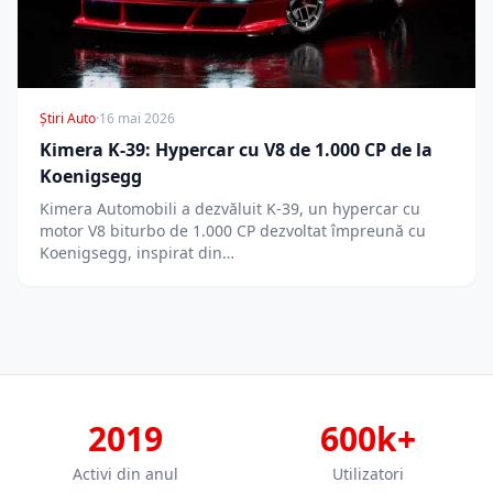
Știri Auto
·
16 mai 2026
Kimera K-39: Hypercar cu V8 de 1.000 CP de la
Koenigsegg
Kimera Automobili a dezvăluit K-39, un hypercar cu
motor V8 biturbo de 1.000 CP dezvoltat împreună cu
Koenigsegg, inspirat din…
2019
600k+
Activi din anul
Utilizatori