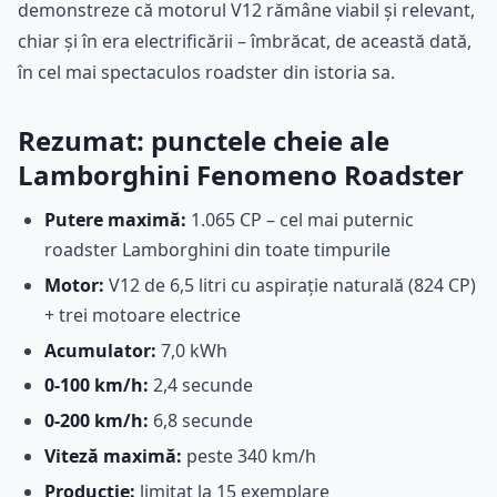
demonstreze că motorul V12 rămâne viabil și relevant,
chiar și în era electrificării – îmbrăcat, de această dată,
în cel mai spectaculos roadster din istoria sa.
Rezumat: punctele cheie ale
Lamborghini Fenomeno Roadster
Putere maximă:
1.065 CP – cel mai puternic
roadster Lamborghini din toate timpurile
Motor:
V12 de 6,5 litri cu aspirație naturală (824 CP)
+ trei motoare electrice
Acumulator:
7,0 kWh
0-100 km/h:
2,4 secunde
0-200 km/h:
6,8 secunde
Viteză maximă:
peste 340 km/h
Producție:
limitat la 15 exemplare