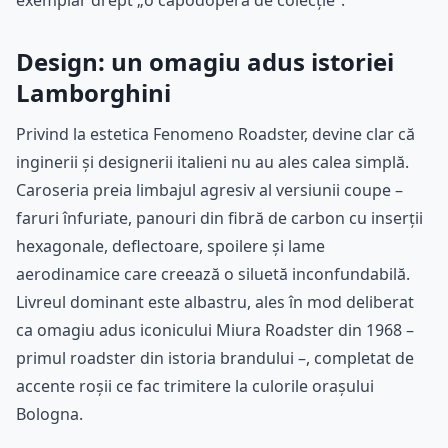
exemplar drept „o capodoperă de colecție”.
Design: un omagiu adus istoriei
Lamborghini
Privind la estetica Fenomeno Roadster, devine clar că
inginerii și designerii italieni nu au ales calea simplă.
Caroseria preia limbajul agresiv al versiunii coupe –
faruri înfuriate, panouri din fibră de carbon cu inserții
hexagonale, deflectoare, spoilere și lame
aerodinamice care creează o siluetă inconfundabilă.
Livreul dominant este albastru, ales în mod deliberat
ca omagiu adus iconicului Miura Roadster din 1968 –
primul roadster din istoria brandului –, completat de
accente roșii ce fac trimitere la culorile orașului
Bologna.