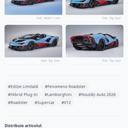
Foto: Motor1.com
Foto: Top Gear
Foto: Top Gear
Foto: Top Gear
#Ediție Limitată
#Fenomeno Roadster
#Hibrid Plug-In
#Lamborghini
#Noutăți Auto 2026
#Roadster
#Supercar
#V12
Distribuie articolul: