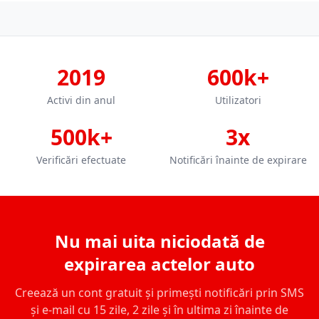
2019
600k+
Activi din anul
Utilizatori
500k+
3x
Verificări efectuate
Notificări înainte de expirare
Nu mai uita niciodată de
expirarea actelor auto
Creează un cont gratuit și primești notificări prin SMS
și e-mail cu 15 zile, 2 zile și în ultima zi înainte de