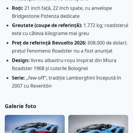
Roți:
21 inch față, 22 inch spate, cu anvelope
Bridgestone Potenza dedicate
Greutate (coupe de referință):
1.772 kg; roadsterul
este cu câteva kilograme mai greu
Preț de referință Revuelto 2026:
608.000 de dolari;
prețul Fenomeno Roadster nu a fost anunțat
Design:
livreu albastru-roșu inspirat din Miura
Roadster 1968 și culorile Bolognei
Serie:
„few-off”, tradiție Lamborghini începută în
2007 cu Reventón
Galerie foto