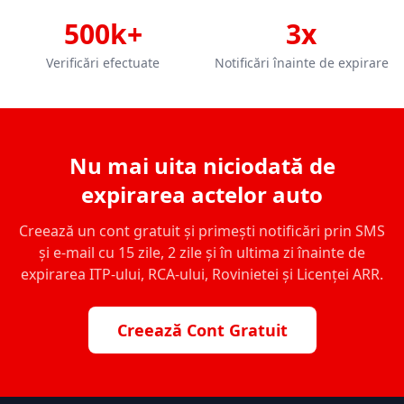
500k+
3x
Verificări efectuate
Notificări înainte de expirare
Nu mai uita niciodată de
expirarea actelor auto
Creează un cont gratuit și primești notificări prin SMS
și e-mail cu 15 zile, 2 zile și în ultima zi înainte de
expirarea ITP-ului, RCA-ului, Rovinietei și Licenței ARR.
Creează Cont Gratuit