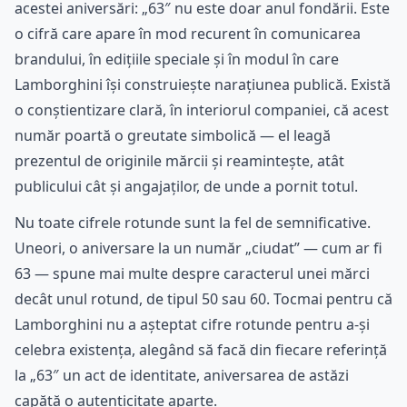
acestei aniversări: „63″ nu este doar anul fondării. Este
o cifră care apare în mod recurent în comunicarea
brandului, în edițiile speciale și în modul în care
Lamborghini își construiește narațiunea publică. Există
o conștientizare clară, în interiorul companiei, că acest
număr poartă o greutate simbolică — el leagă
prezentul de originile mărcii și reamintește, atât
publicului cât și angajaților, de unde a pornit totul.
Nu toate cifrele rotunde sunt la fel de semnificative.
Uneori, o aniversare la un număr „ciudat” — cum ar fi
63 — spune mai multe despre caracterul unei mărci
decât unul rotund, de tipul 50 sau 60. Tocmai pentru că
Lamborghini nu a așteptat cifre rotunde pentru a-și
celebra existența, alegând să facă din fiecare referință
la „63″ un act de identitate, aniversarea de astăzi
capătă o autenticitate aparte.