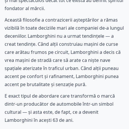
și mai spectaculos decât tot ce exista au definit spiritul
fondator al mărcii.
Această filosofie a contrazicerii așteptărilor a rămas
vizibilă în toate deciziile mari ale companiei de-a lungul
deceniilor. Lamborghini nu a urmat tendințele — a
creat tendințe. Când alții construiau mașini de curse
care arătau frumos pe circuit, Lamborghini a decis că
vrea mașini de stradă care să arate ca niște nave
spațiale aterizate în traficul urban. Când alții puneau
accent pe confort și rafinament, Lamborghini punea
accent pe brutalitate și senzație pură.
E exact tipul de abordare care transformă o marcă
dintr-un producător de automobile într-un simbol
cultural — și asta este, de fapt, ce a devenit
Lamborghini în acești 63 de ani.