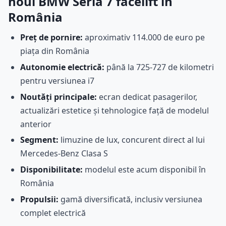
noul BMW Seria 7 facelift în
România
Preț de pornire:
aproximativ 114.000 de euro pe
piața din România
Autonomie electrică:
până la 725-727 de kilometri
pentru versiunea i7
Noutăți principale:
ecran dedicat pasagerilor,
actualizări estetice și tehnologice față de modelul
anterior
Segment:
limuzine de lux, concurent direct al lui
Mercedes-Benz Clasa S
Disponibilitate:
modelul este acum disponibil în
România
Propulsii:
gamă diversificată, inclusiv versiunea
complet electrică