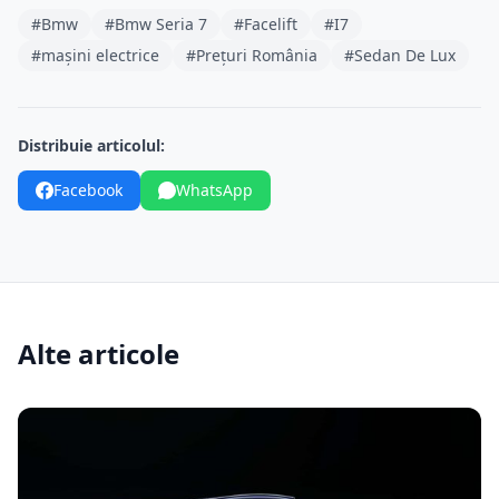
#Bmw
#Bmw Seria 7
#Facelift
#I7
#mașini electrice
#Prețuri România
#Sedan De Lux
Distribuie articolul:
Facebook
WhatsApp
Alte articole