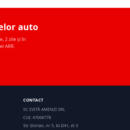
elor auto
 2 zile și în
ței ARR.
CONTACT
SC EVITĂ AMENZI SRL
CUI: 47006778
Str Științei, nr 5, bl.D41, et 3