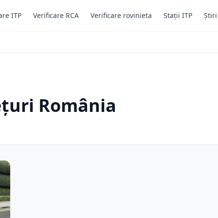
are ITP
Verificare RCA
Verificare rovinieta
Stații ITP
Știr
ețuri România