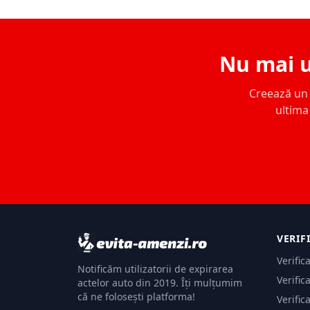
Nu mai u
Creează un c
ultima 
VERIF
Verific
Notificăm utilizatorii de expirarea
Verific
actelor auto din 2019. Îți mulțumim
că ne folosești platforma!
Verific