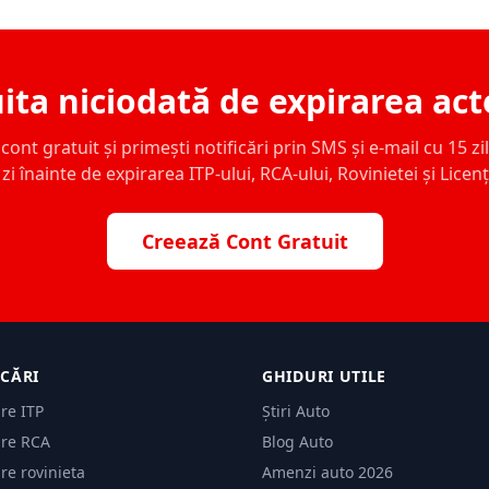
ita niciodată de expirarea act
ont gratuit și primești notificări prin SMS și e-mail cu 15 zile,
zi înainte de expirarea ITP-ului, RCA-ului, Rovinietei și Licen
Creează Cont Gratuit
ICĂRI
GHIDURI UTILE
are ITP
Știri Auto
are RCA
Blog Auto
are rovinieta
Amenzi auto 2026