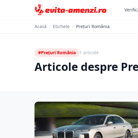
Verific
Acasă
/
Etichete
/
Prețuri România
#Prețuri România
1 articole
Articole despre Pr