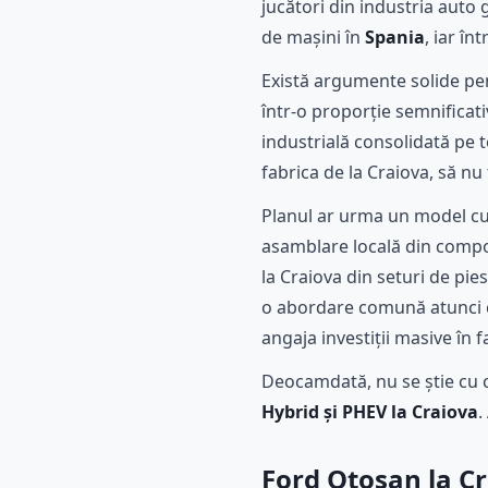
jucători din industria auto
de mașini în
Spania
, iar în
Există argumente solide pe
într-o proporție semnificat
industrială consolidată pe t
fabrica de la Craiova, să nu 
Planul ar urma un model cu
asamblare locală din compon
la Craiova din seturi de pie
o abordare comună atunci c
angaja investiții masive în
Deocamdată, nu se știe cu c
Hybrid și PHEV la Craiova
.
Ford Otosan la Cr