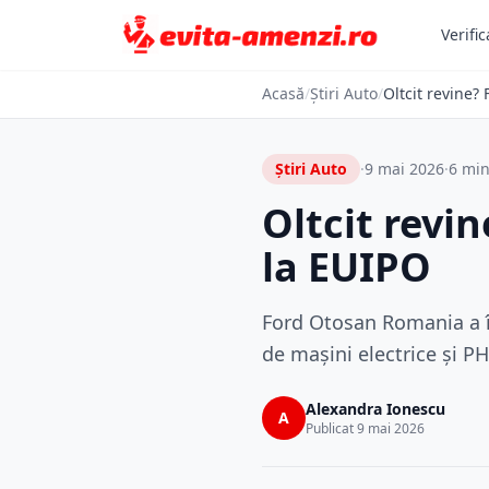
Verific
Acasă
/
Știri Auto
/
Oltcit revine?
Știri Auto
·
9 mai 2026
·
6 min
Oltcit revi
la EUIPO
Ford Otosan Romania a în
de mașini electrice și PH
Alexandra Ionescu
A
Publicat 9 mai 2026