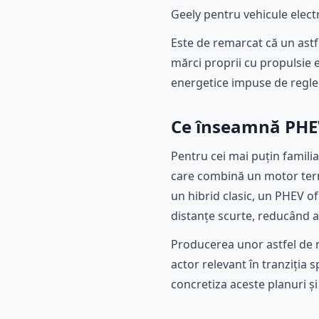
Geely pentru vehicule electr
Este de remarcat că un ast
mărci proprii cu propulsie el
energetice impuse de regl
Ce înseamnă PHEV
Pentru cei mai puțin familia
care combină un motor termic
un hibrid clasic, un PHEV of
distanțe scurte, reducând as
Producerea unor astfel de 
actor relevant în tranziția 
concretiza aceste planuri și