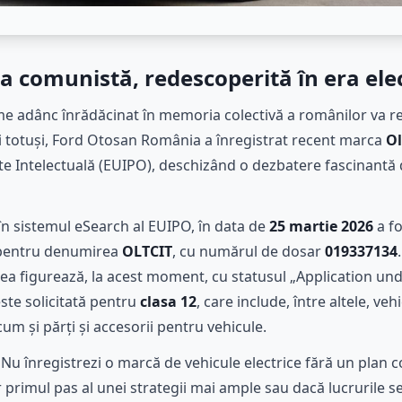
 comunistă, redescoperită în era ele
ume adânc înrădăcinat în memoria colectivă a românilor va 
i totuși, Ford Otosan România a înregistrat recent marca
Ol
 Intelectuală (EUIPO), deschizând o dezbatere fascinantă d
 în sistemul eSearch al EUIPO, în data de
25 martie 2026
a fo
 pentru denumirea
OLTCIT
, cu numărul de dosar
019337134
erea figurează, la acest moment, cu statusul „Application un
ste solicitată pentru
clasa 12
, care include, între altele, ve
cum și părți și accesorii pentru vehicule.
 Nu înregistrezi o marcă de vehicule electrice fără un plan 
primul pas al unei strategii mai ample sau dacă lucrurile se