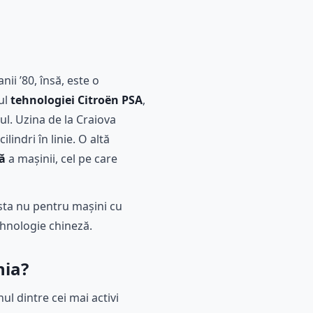
ii ’80, însă, este o
ul
tehnologiei Citroën PSA
,
ul. Uzina de la Craiova
lindri în linie. O altă
ă
a mașinii, cel pe care
asta nu pentru mașini cu
ehnologie chineză.
nia?
nul dintre cei mai activi