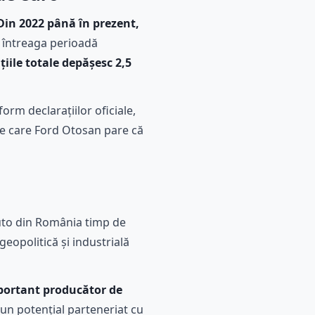
Din 2022 până în prezent,
l întreaga perioadă
țiile totale depășesc 2,5
orm declarațiilor oficiale,
e care Ford Otosan pare că
uto din România timp de
eopolitică și industrială
portant producător de
 un potențial parteneriat cu