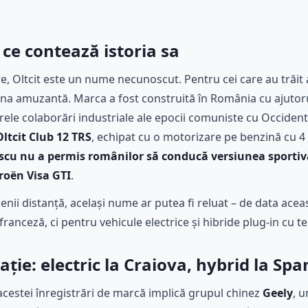
e ce contează istoria sa
e, Oltcit este un nume necunoscut. Pentru cei care au trăit an
 una amuzantă. Marca a fost construită în România cu ajutor
ele colaborări industriale ale epocii comuniste cu Occident
Oltcit Club 12 TRS
, echipat cu o motorizare pe benzină cu 4 ci
scu nu a permis românilor să conducă versiunea sportiv
roën Visa GTI
.
nii distanță, același nume ar putea fi reluat – de data ace
ranceză, ci pentru vehicule electrice și hibride plug-in cu t
ație: electric la Craiova, hybrid la Spa
 acestei înregistrări de marcă implică grupul chinez
Geely
, u