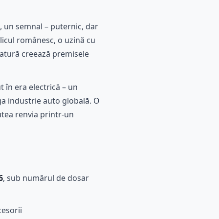
 un semnal – puternic, dar
licul românesc, o uzină cu
 matură creează premisele
 în era electrică – un
aga industrie auto globală. O
utea renvia printr-un
6
, sub numărul de dosar
cesorii