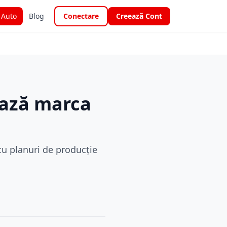
i Auto
Blog
Conectare
Creează Cont
ează marca
cu planuri de producție