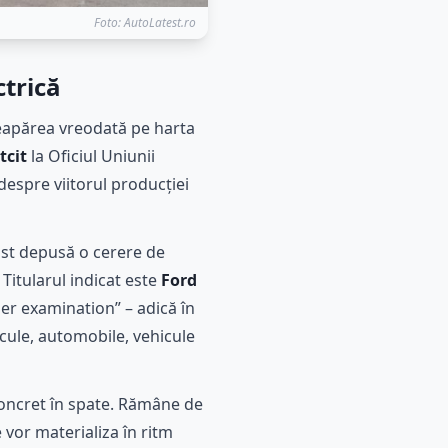
Foto: AutoLatest.ro
ctrică
reapărea vreodată pe harta
tcit
la Oficiul Uniunii
espre viitorul producției
st depusă o cerere de
. Titularul indicat este
Ford
der examination” – adică în
hicule, automobile, vehicule
concret în spate. Rămâne de
 vor materializa în ritm