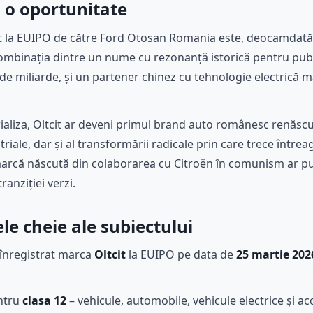
 o oportunitate
it la EUIPO de către Ford Otosan Romania este, deocamdată,
Combinația dintre un nume cu rezonanță istorică pentru pub
ii de miliarde, și un partener chinez cu tehnologie electrică
ializa, Oltcit ar deveni primul brand auto românesc renăscut
triale, dar și al transformării radicale prin care trece între
o marcă născută din colaborarea cu Citroën în comunism ar p
ranziției verzi.
e cheie ale subiectului
înregistrat marca
Oltcit
la EUIPO pe data de
25 martie 202
entru
clasa 12
– vehicule, automobile, vehicule electrice și ac