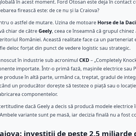
 globală în acest moment. Ford Otosan este deja în contact 
trebarea firească este: de ce nu și la Craiova?
ntru o astfel de mutare. Uzina de motoare
Horse de la Dac
ivă chiar de către
Geely
, ceea ce înseamnă că grupul chinez 
eritoriul României. Această realitate face ca un parteneriat e
fie deloc forțat din punct de vedere logistic sau strategic.
noscut în industrie sub acronimul
CKD
– „Completely Knoc
ente importate. Într-o primă fază, mașinile electrice sau 
se produse în altă parte, urmând ca, treptat, gradul de integ
ând un producător dorește să testeze o piață sau o locație
 fabricarea componentelor.
ertitudine dacă Geely a decis să producă modele electrice 
 Ambele variante sunt pe masă, iar decizia finală nu a fost 
aiova: investiții de peste 2,5 miliarde