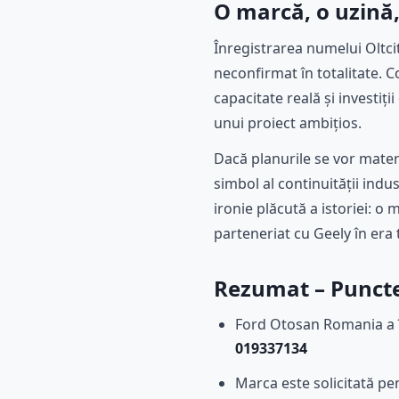
O marcă, o uzină,
Înregistrarea numelui Oltc
neconfirmat în totalitate. 
capacitate reală și investiț
unui proiect ambițios.
Dacă planurile se vor mater
simbol al continuității indus
ironie plăcută a istoriei: 
parteneriat cu Geely în era t
Rezumat – Punctel
Ford Otosan Romania a 
019337134
Marca este solicitată p