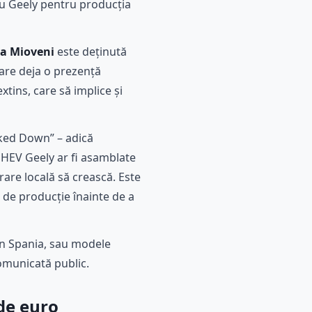
cu Geely pentru producția
ia Mioveni
este deținută
are deja o prezență
xtins, care să implice și
ked Down” – adică
PHEV Geely ar fi asamblate
rare locală să crească. Este
 de producție înainte de a
în Spania, sau modele
comunicată public.
 de euro