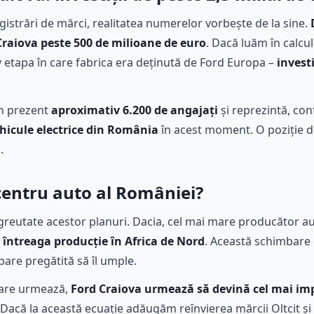
egistrări de mărci, realitatea numerelor vorbește de la sine.
Craiova peste 500 de milioane de euro
. Dacă luăm în calcu
v etapa în care fabrica era deținută de Ford Europa –
investi
în prezent
aproximativ 6.200 de angajați
și reprezintă, conf
hicule electrice din România
în acest moment. O poziție d
.
 centru auto al României?
greutate acestor planuri. Dacia, cel mai mare producător a
întreaga producție în Africa de Nord
. Această schimbare g
pare pregătită să îl umple.
 care urmează,
Ford Craiova urmează să devină cel mai im
 Dacă la această ecuație adăugăm reînvierea mărcii Oltcit și