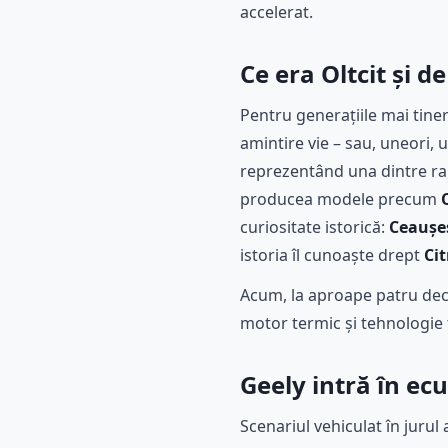
accelerat.
Ce era Oltcit și d
Pentru generațiile mai tiner
amintire vie – sau, uneori,
reprezentând una dintre rar
producea modele precum
curiositate istorică:
Ceaușe
istoria îl cunoaște drept
Cit
Acum, la aproape patru dece
motor termic și tehnologie f
Geely intră în ecu
Scenariul vehiculat în jurul