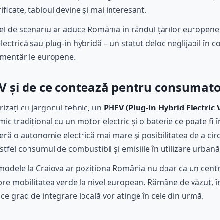
ificate, tabloul devine și mai interesant.
fel de scenariu ar aduce România în rândul țărilor europen
ectrică sau plug-in hybridă – un statut deloc neglijabil în co
ementările europene.
 și de ce contează pentru consumat
rizați cu jargonul tehnic, un
PHEV (Plug-in Hybrid Electric 
 tradițional cu un motor electric și o baterie ce poate fi î
eră o autonomie electrică mai mare și posibilitatea de a circ
tfel consumul de combustibil și emisiile în utilizare urbană
modele la Craiova ar poziționa România nu doar ca un centr
spre mobilitatea verde la nivel european. Rămâne de văzut, în
 ce grad de integrare locală vor atinge în cele din urmă.