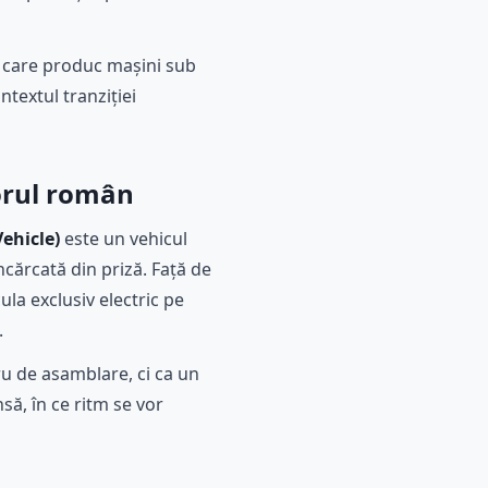
e care produc mașini sub
ntextul tranziției
orul român
Vehicle)
este un vehicul
ncărcată din priză. Față de
ula exclusiv electric pe
.
u de asamblare, ci ca un
să, în ce ritm se vor